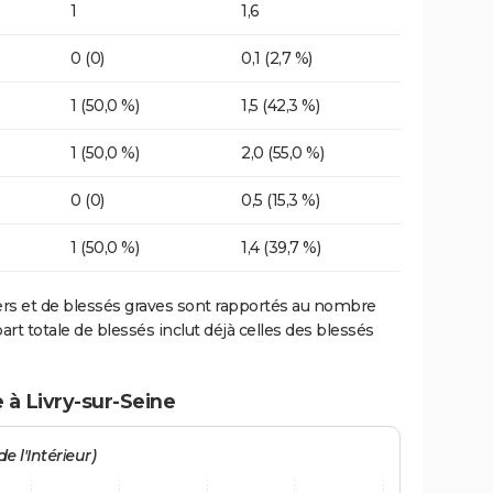
1
1,6
0 (0)
0,1 (2,7 %)
1 (50,0 %)
1,5 (42,3 %)
1 (50,0 %)
2,0 (55,0 %)
0 (0)
0,5 (15,3 %)
1 (50,0 %)
1,4 (39,7 %)
ers et de blessés graves sont rapportés au nombre
art totale de blessés inclut déjà celles des blessés
 à Livry-sur-Seine
e l'Intérieur)