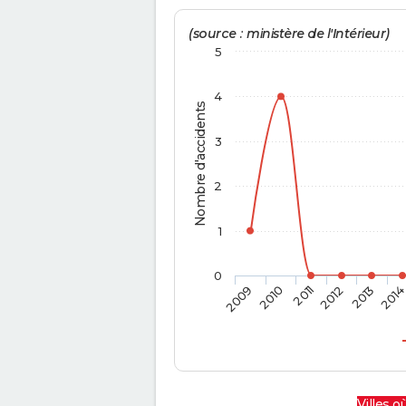
(source : ministère de l'Intérieur)
5
4
Nombre d'accidents
3
2
1
0
2009
2010
2011
2012
2013
201
Villes où