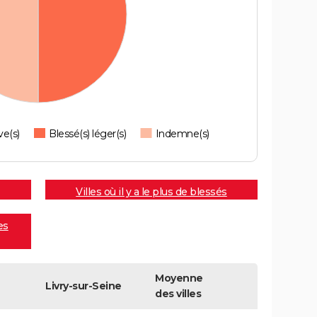
ve(s)
Blessé(s) léger(s)
Indemne(s)
Villes où il y a le plus de blessés
es
Moyenne
Livry-sur-Seine
des villes