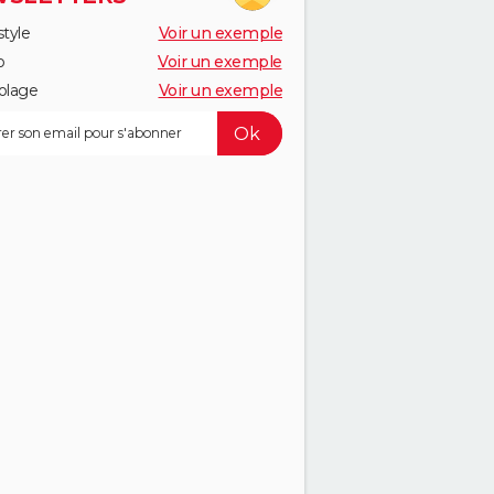
style
Voir un exemple
o
Voir un exemple
olage
Voir un exemple