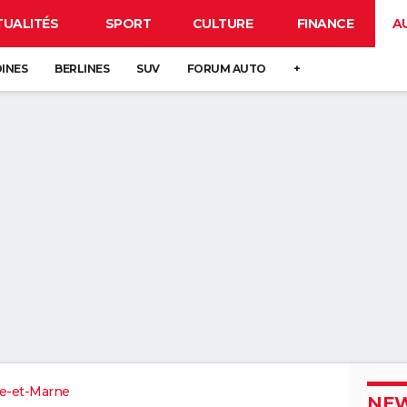
TUALITÉS
SPORT
CULTURE
FINANCE
A
DINES
BERLINES
SUV
FORUM AUTO
+
e-et-Marne
NEW