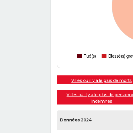
Tué(s)
Blessé(s) gra
Villes où il y a le plus de morts
Villes où il y a le plus de personn
indemnes
Données 2024