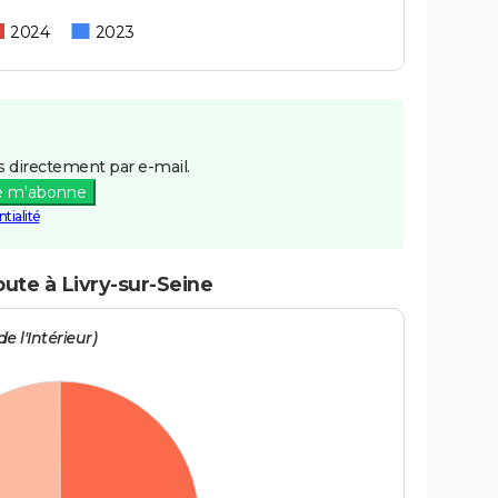
2024
2023
 directement par e-mail.
e m'abonne
tialité
oute à Livry-sur-Seine
e l'Intérieur)