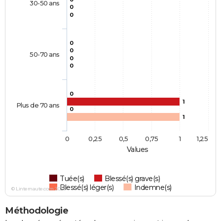
30-50 ans
0
0
0
0
50-70 ans
0
0
0
1
Plus de 70 ans
0
1
0
0,25
0,5
0,75
1
1,25
Values
Tuée(s)
Blessé(s) grave(s)
Blessé(s) léger(s)
Indemne(s)
© Linternaute.com 2026
Méthodologie