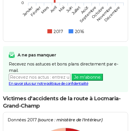
0
Février
Mai
Août
Novembre
Mars
Juin
Septembre
Décembre
Janvier
Avril
Juillet
Octobre
2017
2016
A ne pas manquer
Recevez nos astuces et bons plans directement par e-
mail.
Je m'abonne
En savoir plus sur notre politique de confidentialité
Victimes d'accidents de la route à Locmaria-
Grand-Champ
Données 2017
(source : ministère de l'Intérieur)