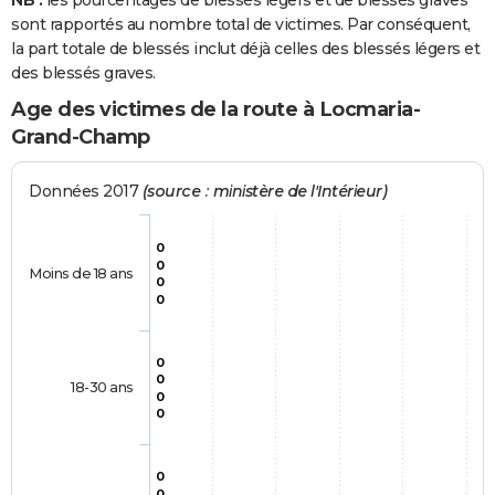
NB :
les pourcentages de blessés légers et de blessés graves
sont rapportés au nombre total de victimes. Par conséquent,
la part totale de blessés inclut déjà celles des blessés légers et
des blessés graves.
Age des victimes de la route à Locmaria-
Grand-Champ
Données 2017
(source : ministère de l'Intérieur)
0
0
Moins de 18 ans
0
0
0
0
18-30 ans
0
0
0
0