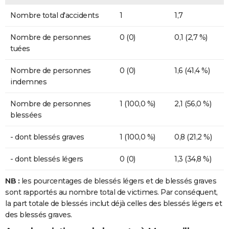
Nombre total d'accidents
1
1,7
Nombre de personnes
0 (0)
0,1 (2,7 %)
tuées
Nombre de personnes
0 (0)
1,6 (41,4 %)
indemnes
Nombre de personnes
1 (100,0 %)
2,1 (56,0 %)
blessées
- dont blessés graves
1 (100,0 %)
0,8 (21,2 %)
- dont blessés légers
0 (0)
1,3 (34,8 %)
NB :
les pourcentages de blessés légers et de blessés graves
sont rapportés au nombre total de victimes. Par conséquent,
la part totale de blessés inclut déjà celles des blessés légers et
des blessés graves.