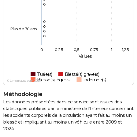
0
0
0
Plus de 70 ans
0
0
0
0,25
0,5
0,75
1
1,25
Values
Tuée(s)
Blessé(s) grave(s)
Blessé(s) léger(s)
Indemne(s)
© Linternaute.com 2026
Méthodologie
Les données présentées dans ce service sont issues des
statistiques publiées par le ministère de l'Intérieur concernant
les accidents corporels de la circulation ayant fait au moins un
blessé et impliquant au moins un véhicule entre 2009 et
2024.