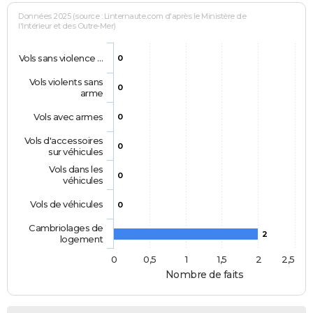
Données 2025 (source : Linternaute.com d'après le Ministère de
l'Intérieur et des Outre-Mer)
Vols sans violence …
0
Vols violents sans
0
arme
Vols avec armes
0
Vols d'accessoires
0
sur véhicules
Vols dans les
0
véhicules
Vols de véhicules
0
Cambriolages de
2
logement
0
0,5
1
1,5
2
2,5
Nombre de faits