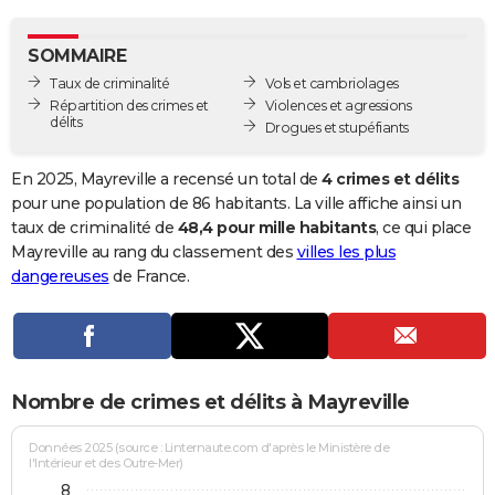
City break
Voyage de noces
Climat
Destinations
Voyage nature
Forum
+
PHOTO
SOMMAIRE
GUIDES D'ACHAT
Taux de criminalité
Vols et cambriolages
Répartition des crimes et
Violences et agressions
BONS PLANS
délits
Drogues et stupéfiants
CARTE DE VOEUX
En 2025, Mayreville a recensé un total de
4 crimes et délits
Carte Bonne année
Carte Pâques
Carte de Noël
Carte Saint-Valentin
Carte d'anniversaire
pour une population de 86 habitants. La ville affiche ainsi un
DICTIONNAIRE
taux de criminalité de
48,4 pour mille habitants
, ce qui place
Biographies
Expressions
Dictionnaire
Citations
Proverbes
Mayreville au rang du classement des
villes les plus
PROGRAMME TV
dangereuses
de France.
COPAINS D'AVANT
Se connecter
Collèges
Universités
Service militaire
S'inscrire
Lycées
Primaires
Entreprises
Avis de recherche
AVIS DE DÉCÈS
FORUM
Nombre de crimes et délits à Mayreville
Lifestyle
Sport
Television
Cinema
Bricolage
Culture
Auto
Voyage
Données 2025 (source : Linternaute.com d'après le Ministère de
l'Intérieur et des Outre-Mer)
8