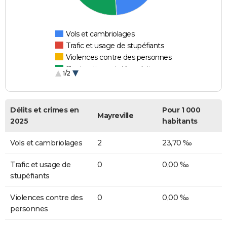
Vols et cambriolages
Trafic et usage de stupéfiants
Violences contre des personnes
Destructions et dégradations
1/2
Escroqueries et fraudes
Délits et crimes en
Pour 1 000
Mayreville
2025
habitants
Vols et cambriolages
2
23,70 ‰
Trafic et usage de
0
0,00 ‰
stupéfiants
Violences contre des
0
0,00 ‰
personnes