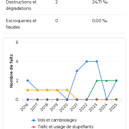
Destructions et
2
24,71 ‰
dégradations
Escroqueries et
0
0,00 ‰
fraudes
6
Nombre de faits
4
2
0
2018
2023
2019
2024
2020
2025
2016
2021
2017
2022
Vols et cambriolages
Trafic et usage de stupéfiants