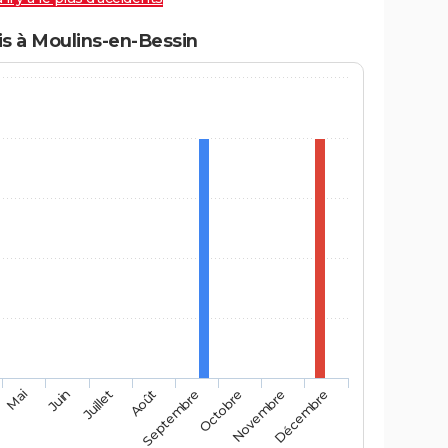
s à Moulins-en-Bessin
Mai
Août
Novembre
Juin
Septembre
Décembre
Juillet
Octobre