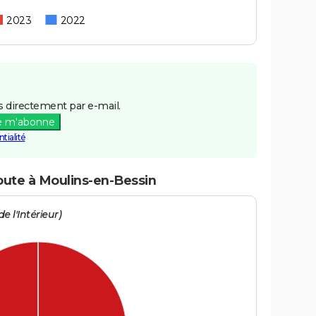
2023
2022
 directement par e-mail.
e m'abonne
tialité
route à Moulins-en-Bessin
e l'Intérieur)