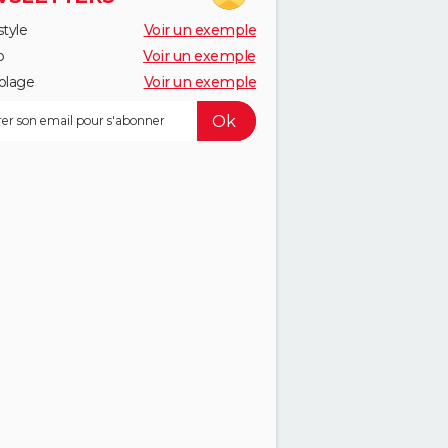
style
Voir un exemple
o
Voir un exemple
olage
Voir un exemple