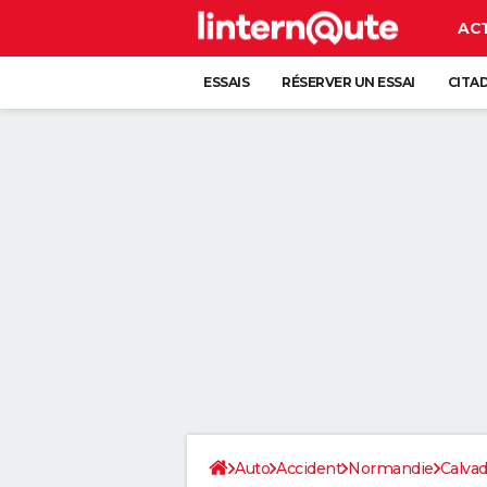
AC
ESSAIS
RÉSERVER UN ESSAI
CITA
Auto
Accident
Normandie
Calva