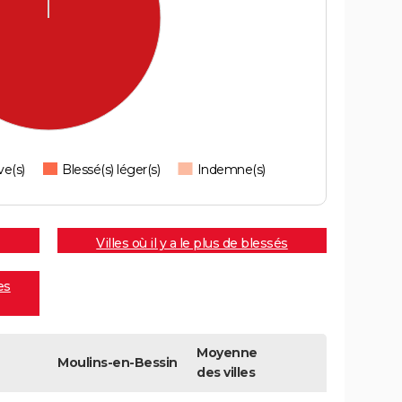
ve(s)
Blessé(s) léger(s)
Indemne(s)
Villes où il y a le plus de blessés
es
Moyenne
Moulins-en-Bessin
des villes