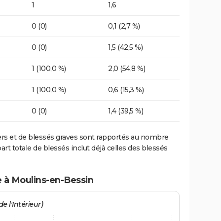
1
1,6
0 (0)
0,1 (2,7 %)
0 (0)
1,5 (42,5 %)
1 (100,0 %)
2,0 (54,8 %)
1 (100,0 %)
0,6 (15,3 %)
0 (0)
1,4 (39,5 %)
ers et de blessés graves sont rapportés au nombre
art totale de blessés inclut déjà celles des blessés
e à Moulins-en-Bessin
e l'Intérieur)