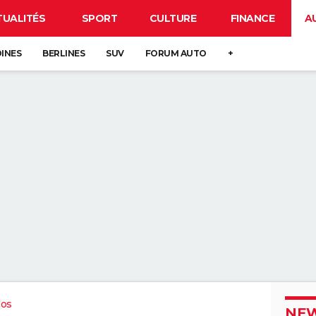
TUALITÉS
SPORT
CULTURE
FINANCE
A
DINES
BERLINES
SUV
FORUM AUTO
+
dos
NEW