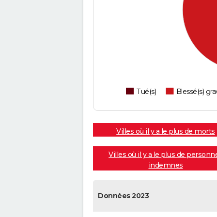
Tué(s)
Blessé(s) gra
Villes où il y a le plus de morts
Villes où il y a le plus de personn
indemnes
Données 2023