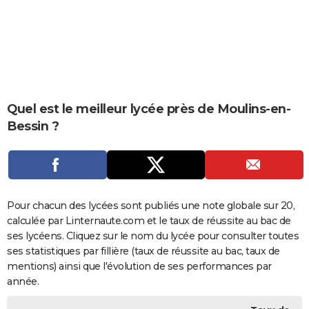
City break
Voyage de noces
Climat
Destinations
Voyage nature
Forum
+
PHOTO
GUIDES D'ACHAT
BONS PLANS
CARTE DE VOEUX
Quel est le meilleur lycée près de Moulins-en-
Bessin ?
Carte Bonne année
Carte Pâques
Carte de Noël
Carte Saint-Valentin
Carte d'anniversaire
DICTIONNAIRE
Biographies
Expressions
Dictionnaire
Citations
Proverbes
PROGRAMME TV
COPAINS D'AVANT
Pour chacun des lycées sont publiés une note globale sur 20,
Se connecter
Collèges
Universités
Service militaire
S'inscrire
Lycées
Primaires
Entreprises
Avis de recherche
AVIS DE DÉCÈS
calculée par Linternaute.com et le taux de réussite au bac de
ses lycéens. Cliquez sur le nom du lycée pour consulter toutes
FORUM
ses statistiques par fillière (taux de réussite au bac, taux de
Lifestyle
Sport
Television
Cinema
Bricolage
Culture
Auto
Voyage
mentions) ainsi que l'évolution de ses performances par
année.