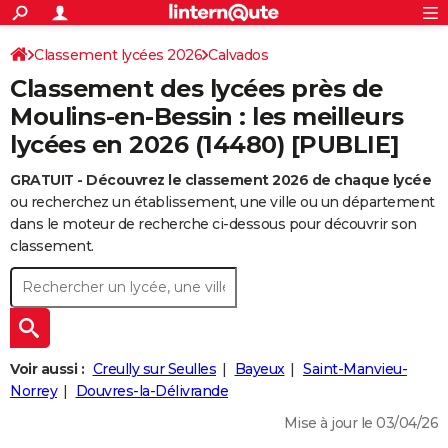
ACTUALITÉS
Connexion
S'inscrire
Classement lycées 2026
Calvados
Rechercher
Société
Education
Villes
Politique
Faits Divers
Monde
+
SPORT
Classement des lycées près de
Football
Cyclisme
Forum
Coupe du monde 2026
Tennis
Rugby
CULTURE
Moulins-en-Bessin : les meilleurs
lycées en 2026 (14480) [PUBLIE]
TNT
Cinéma
Musique
Programme TV
Streaming
Sorties cinéma
+
FINANCE
GRATUIT - Découvrez le classement 2026 de chaque lycée
Impôts
Immobilier
Banque
Crédit
Retraite
Epargne
Risques naturels par ville
Assurance
AUTO
ou recherchez un établissement, une ville ou un département
Réserver un essai
Berlines
Forum auto
Essais
Citadines
SUV
+
dans le moteur de recherche ci-dessous pour découvrir son
HIGH-TECH
classement.
Meilleur smartphone
Ordinateurs
Guide high-tech
Mobiles
Internet
Jeux vidéo
+
BRICOLAGE
Aménagement intérieur
Cuisine
Jardinage
+
Forum
Extérieur
Salle de bains
Rangement
WEEK-END
Escapades
Expositions
Week-end nature
Guides de France
Patrimoine
Musées
+
LIFESTYLE
Voir aussi :
Creully sur Seulles
Bayeux
Saint-Manvieu-
Bien-être
Mode
+
Art de vivre
Loisirs
Modes de vie
Norrey
Douvres-la-Délivrande
SANTE
Mise à jour le 03/04/26
Guide de la santé
Médicaments
+
Alimentation
Maladies
Sommeil
VOYAGE