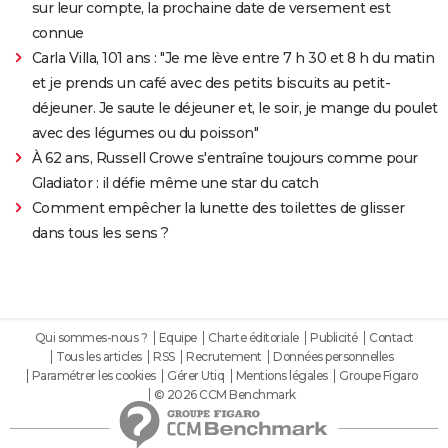
sur leur compte, la prochaine date de versement est
connue
Carla Villa, 101 ans : "Je me lève entre 7 h 30 et 8 h du matin
et je prends un café avec des petits biscuits au petit-
déjeuner. Je saute le déjeuner et, le soir, je mange du poulet
avec des légumes ou du poisson"
À 62 ans, Russell Crowe s'entraîne toujours comme pour
Gladiator : il défie même une star du catch
Comment empêcher la lunette des toilettes de glisser
dans tous les sens ?
Qui sommes-nous ?
Equipe
Charte éditoriale
Publicité
Contact
Tous les articles
RSS
Recrutement
Données personnelles
Paramétrer les cookies
Gérer Utiq
Mentions légales
Groupe Figaro
© 2026 CCM Benchmark