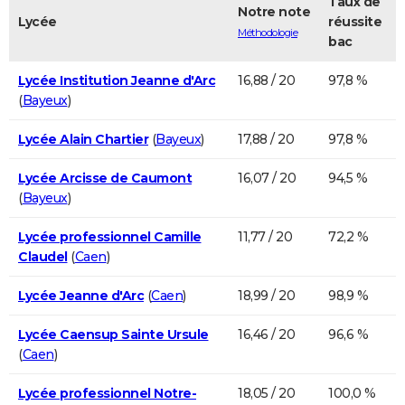
Taux de
Notre note
Lycée
réussite
Méthodologie
bac
Lycée Institution Jeanne d'Arc
16,88 / 20
97,8 %
(
Bayeux
)
Lycée Alain Chartier
(
Bayeux
)
17,88 / 20
97,8 %
Lycée Arcisse de Caumont
16,07 / 20
94,5 %
(
Bayeux
)
Lycée professionnel Camille
11,77 / 20
72,2 %
Claudel
(
Caen
)
Lycée Jeanne d'Arc
(
Caen
)
18,99 / 20
98,9 %
Lycée Caensup Sainte Ursule
16,46 / 20
96,6 %
(
Caen
)
Lycée professionnel Notre-
18,05 / 20
100,0 %