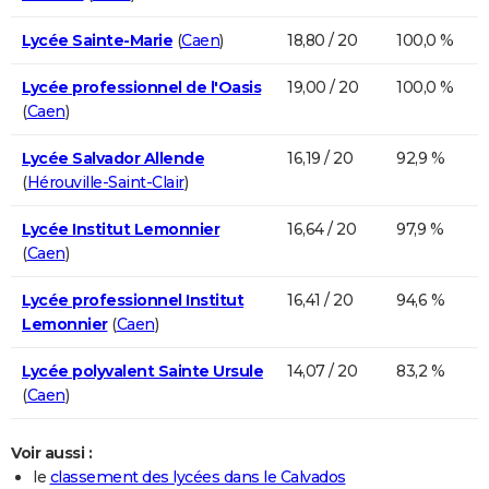
Lycée Sainte-Marie
(
Caen
)
18,80 / 20
100,0 %
Lycée professionnel de l'Oasis
19,00 / 20
100,0 %
(
Caen
)
Lycée Salvador Allende
16,19 / 20
92,9 %
(
Hérouville-Saint-Clair
)
Lycée Institut Lemonnier
16,64 / 20
97,9 %
(
Caen
)
Lycée professionnel Institut
16,41 / 20
94,6 %
Lemonnier
(
Caen
)
Lycée polyvalent Sainte Ursule
14,07 / 20
83,2 %
(
Caen
)
Voir aussi :
le
classement des lycées dans le Calvados