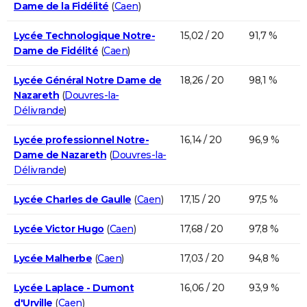
Dame de la Fidélité
(
Caen
)
Lycée Technologique Notre-
15,02 / 20
91,7 %
Dame de Fidélité
(
Caen
)
Lycée Général Notre Dame de
18,26 / 20
98,1 %
Nazareth
(
Douvres-la-
Délivrande
)
Lycée professionnel Notre-
16,14 / 20
96,9 %
Dame de Nazareth
(
Douvres-la-
Délivrande
)
Lycée Charles de Gaulle
(
Caen
)
17,15 / 20
97,5 %
Lycée Victor Hugo
(
Caen
)
17,68 / 20
97,8 %
Lycée Malherbe
(
Caen
)
17,03 / 20
94,8 %
Lycée Laplace - Dumont
16,06 / 20
93,9 %
d'Urville
(
Caen
)