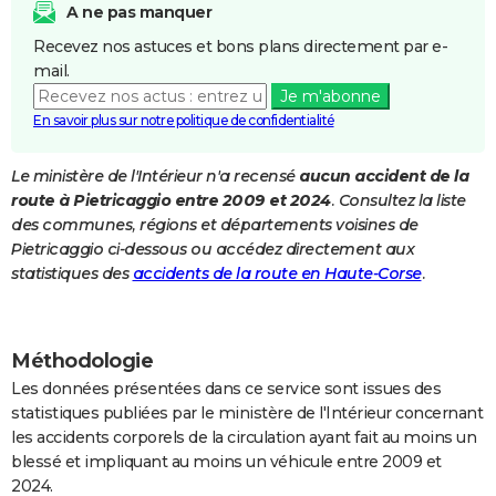
A ne pas manquer
City break
Voyage de noces
Climat
Destinations
Voyage nature
Forum
+
PHOTO
Recevez nos astuces et bons plans directement par e-
mail.
GUIDES D'ACHAT
Je m'abonne
BONS PLANS
En savoir plus sur notre politique de confidentialité
CARTE DE VOEUX
Le ministère de l'Intérieur n'a recensé
aucun accident de la
route à Pietricaggio entre 2009 et 2024
. Consultez la liste
Carte Bonne année
Carte Pâques
Carte de Noël
Carte Saint-Valentin
Carte d'anniversaire
DICTIONNAIRE
des communes, régions et départements voisines de
Biographies
Expressions
Dictionnaire
Citations
Proverbes
Pietricaggio ci-dessous ou accédez directement aux
PROGRAMME TV
statistiques des
accidents de la route en Haute-Corse
.
COPAINS D'AVANT
Se connecter
Collèges
Universités
Service militaire
S'inscrire
Lycées
Primaires
Entreprises
Avis de recherche
AVIS DE DÉCÈS
Méthodologie
FORUM
Les données présentées dans ce service sont issues des
statistiques publiées par le ministère de l'Intérieur concernant
Lifestyle
Sport
Television
Cinema
Bricolage
Culture
Auto
Voyage
les accidents corporels de la circulation ayant fait au moins un
blessé et impliquant au moins un véhicule entre 2009 et
2024.