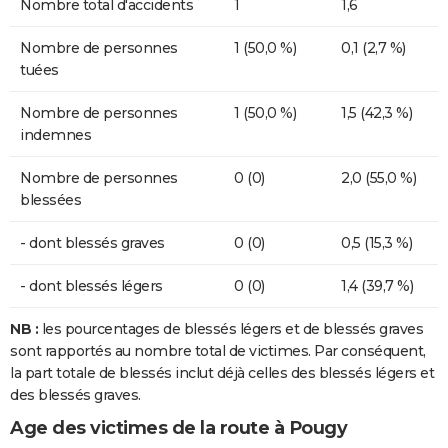
Nombre total d'accidents
1
1,6
Nombre de personnes
1 (50,0 %)
0,1 (2,7 %)
tuées
Nombre de personnes
1 (50,0 %)
1,5 (42,3 %)
indemnes
Nombre de personnes
0 (0)
2,0 (55,0 %)
blessées
- dont blessés graves
0 (0)
0,5 (15,3 %)
- dont blessés légers
0 (0)
1,4 (39,7 %)
NB :
les pourcentages de blessés légers et de blessés graves
sont rapportés au nombre total de victimes. Par conséquent,
la part totale de blessés inclut déjà celles des blessés légers et
des blessés graves.
Age des victimes de la route à Pougy