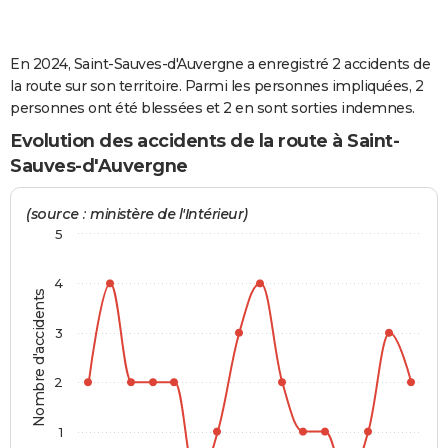
City break
Voyage de noces
Climat
Destinations
Voyage nature
Forum
+
PHOTO
En 2024, Saint-Sauves-d'Auvergne a enregistré 2 accidents de
GUIDES D'ACHAT
la route sur son territoire. Parmi les personnes impliquées, 2
BONS PLANS
personnes ont été blessées et 2 en sont sorties indemnes.
Evolution des accidents de la route à Saint-
CARTE DE VOEUX
Sauves-d'Auvergne
Carte Bonne année
Carte Pâques
Carte de Noël
Carte Saint-Valentin
Carte d'anniversaire
DICTIONNAIRE
(source : ministère de l'Intérieur)
Biographies
Expressions
Dictionnaire
Citations
Proverbes
PROGRAMME TV
5
COPAINS D'AVANT
4
Nombre d'accidents
Se connecter
Collèges
Universités
Service militaire
S'inscrire
Lycées
Primaires
Entreprises
Avis de recherche
AVIS DE DÉCÈS
3
FORUM
2
Lifestyle
Sport
Television
Cinema
Bricolage
Culture
Auto
Voyage
1