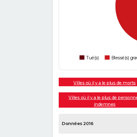
Tué(s)
Blessé(s) gra
Villes où il y a le plus de morts
Villes où il y a le plus de personn
indemnes
Données 2016