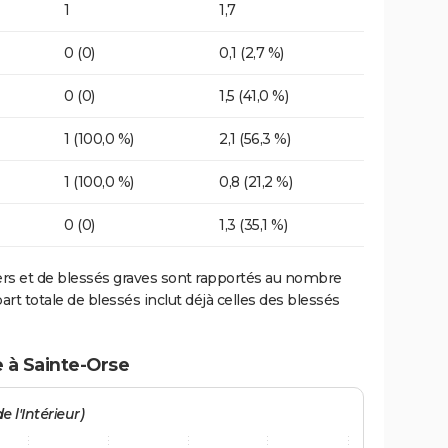
1
1,7
0 (0)
0,1 (2,7 %)
0 (0)
1,5 (41,0 %)
1 (100,0 %)
2,1 (56,3 %)
1 (100,0 %)
0,8 (21,2 %)
0 (0)
1,3 (35,1 %)
ers et de blessés graves sont rapportés au nombre
art totale de blessés inclut déjà celles des blessés
e à Sainte-Orse
e l'Intérieur)