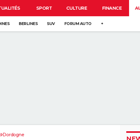
TUALITÉS
SPORT
CULTURE
FINANCE
A
DINES
BERLINES
SUV
FORUM AUTO
+
e
Dordogne
NEW