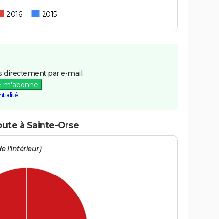
2016
2015
 directement par e-mail.
e m'abonne
tialité
oute à Sainte-Orse
e l'Intérieur)