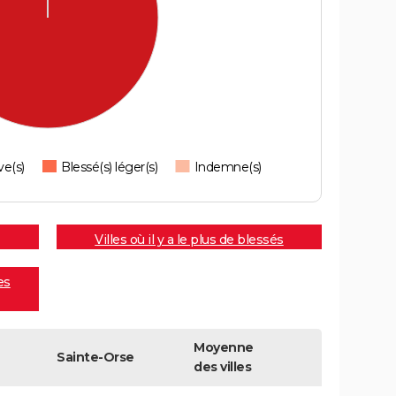
ve(s)
Blessé(s) léger(s)
Indemne(s)
Villes où il y a le plus de blessés
es
Moyenne
Sainte-Orse
des villes