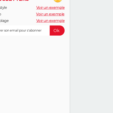
style
Voir un exemple
o
Voir un exemple
olage
Voir un exemple