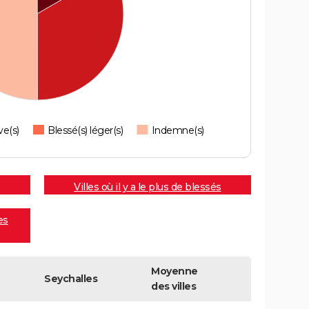
ve(s)
Blessé(s) léger(s)
Indemne(s)
Villes où il y a le plus de blessés
es
Moyenne
Seychalles
des villes