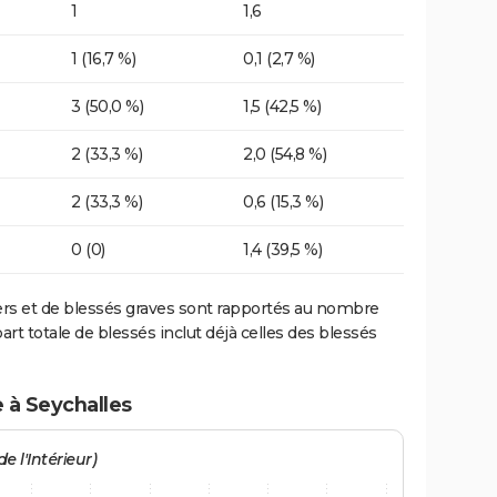
1
1,6
1 (16,7 %)
0,1 (2,7 %)
3 (50,0 %)
1,5 (42,5 %)
2 (33,3 %)
2,0 (54,8 %)
2 (33,3 %)
0,6 (15,3 %)
0 (0)
1,4 (39,5 %)
ers et de blessés graves sont rapportés au nombre
art totale de blessés inclut déjà celles des blessés
 à Seychalles
e l'Intérieur)