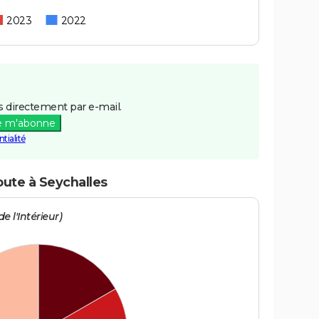
2023
2022
 directement par e-mail.
e m'abonne
tialité
oute à Seychalles
e l'Intérieur)