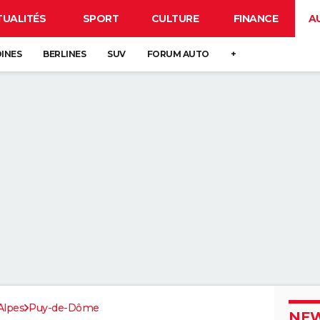
TUALITÉS
SPORT
CULTURE
FINANCE
A
DINES
BERLINES
SUV
FORUM AUTO
+
Alpes
Puy-de-Dôme
NEW