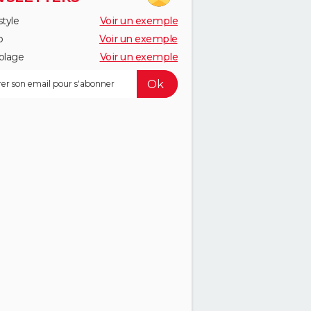
style
Voir un exemple
o
Voir un exemple
olage
Voir un exemple