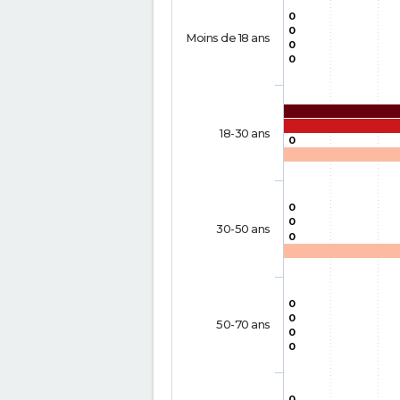
0
0
Moins de 18 ans
0
0
18-30 ans
0
0
0
30-50 ans
0
0
0
50-70 ans
0
0
0