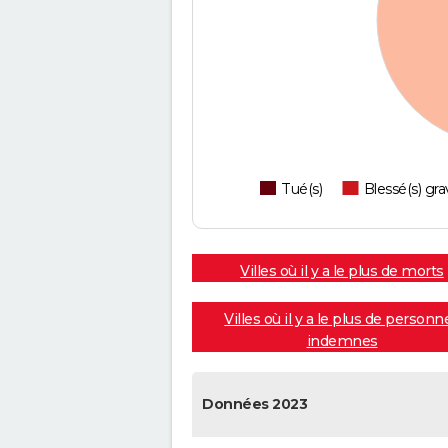
Tué(s)
Blessé(s) gra
Villes où il y a le plus de morts
Villes où il y a le plus de personn
indemnes
Données 2023