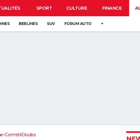
TUALITÉS
SPORT
CULTURE
FINANCE
A
DINES
BERLINES
SUV
FORUM AUTO
+
he-Comté
Doubs
NEW