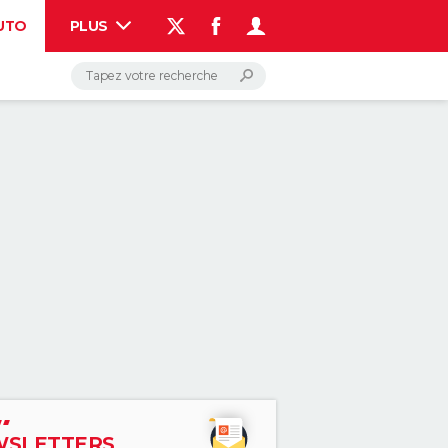
UTO
PLUS
AUTO
HIGH-TECH
BRICOLAGE
WEEK-END
LIFESTYLE
SANTE
VOYAGE
PHOTO
GUIDES D'ACHAT
BONS PLANS
CARTE DE VOEUX
DICTIONNAIRE
PROGRAMME TV
COPAINS D'AVANT
AVIS DE DÉCÈS
FORUM
Connexion
S'inscrire
Rechercher
SLETTERS