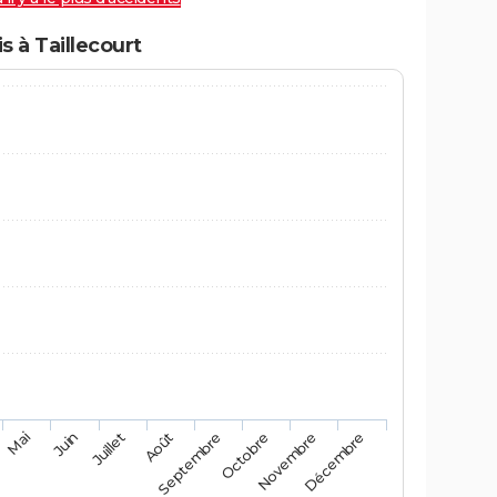
 à Taillecourt
Mai
Août
Novembre
Juin
Septembre
Décembre
Juillet
Octobre