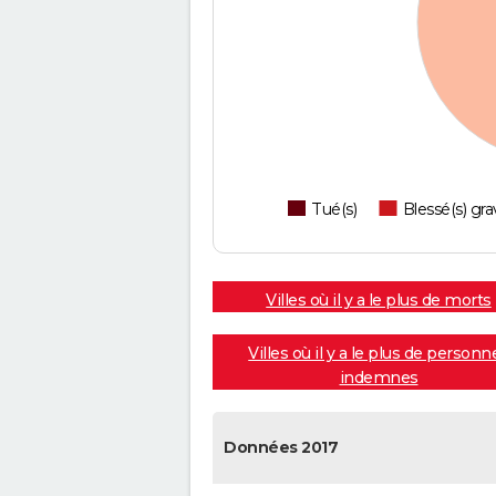
Tué(s)
Blessé(s) gra
Villes où il y a le plus de morts
Villes où il y a le plus de personn
indemnes
Données 2017