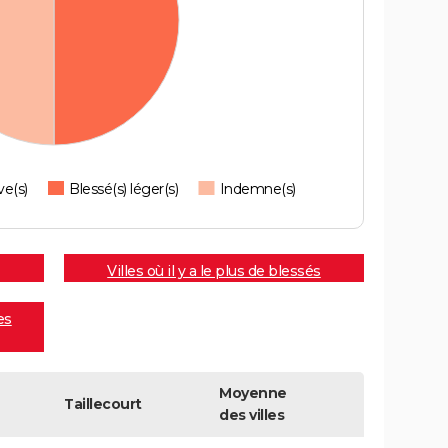
ve(s)
Blessé(s) léger(s)
Indemne(s)
Villes où il y a le plus de blessés
es
Moyenne
Taillecourt
des villes