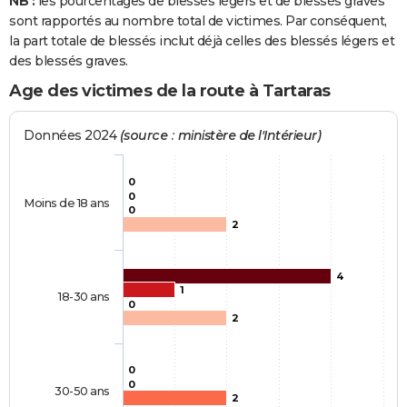
NB :
les pourcentages de blessés légers et de blessés graves
sont rapportés au nombre total de victimes. Par conséquent,
la part totale de blessés inclut déjà celles des blessés légers et
des blessés graves.
Age des victimes de la route à Tartaras
Données 2024
(source : ministère de l'Intérieur)
0
0
Moins de 18 ans
0
2
4
1
18-30 ans
0
2
0
0
30-50 ans
2