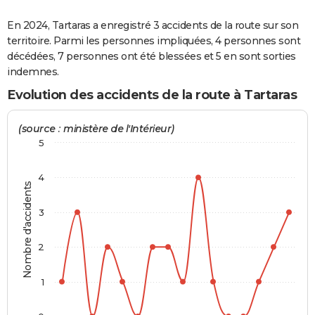
City break
Voyage de noces
Climat
Destinations
Voyage nature
Forum
+
PHOTO
En 2024, Tartaras a enregistré 3 accidents de la route sur son
territoire. Parmi les personnes impliquées, 4 personnes sont
GUIDES D'ACHAT
décédées, 7 personnes ont été blessées et 5 en sont sorties
indemnes.
BONS PLANS
Evolution des accidents de la route à Tartaras
CARTE DE VOEUX
Carte Bonne année
Carte Pâques
Carte de Noël
Carte Saint-Valentin
Carte d'anniversaire
(source : ministère de l'Intérieur)
DICTIONNAIRE
5
Biographies
Expressions
Dictionnaire
Citations
Proverbes
PROGRAMME TV
4
Nombre d'accidents
COPAINS D'AVANT
3
Se connecter
Collèges
Universités
Service militaire
S'inscrire
Lycées
Primaires
Entreprises
Avis de recherche
AVIS DE DÉCÈS
FORUM
2
Lifestyle
Sport
Television
Cinema
Bricolage
Culture
Auto
Voyage
1