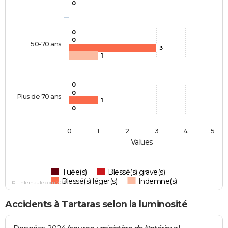
0
0
0
50-70 ans
3
1
0
0
Plus de 70 ans
1
0
0
1
2
3
4
5
Values
Tuée(s)
Blessé(s) grave(s)
Blessé(s) léger(s)
Indemne(s)
© Linternaute.com 2026
Accidents à Tartaras selon la luminosité