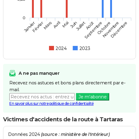
0
Février
Mai
Août
Novembre
Mars
Juin
Septembre
Décembre
Janvier
Avril
Juillet
Octobre
2024
2023
A ne pas manquer
Recevez nos astuces et bons plans directement par e-
mail.
Je m'abonne
En savoir plus sur notre politique de confidentialité
Victimes d'accidents de la route à Tartaras
Données 2024
(source : ministère de l'Intérieur)