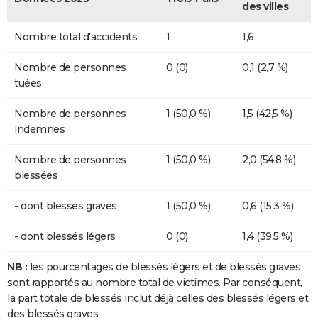
des villes
Nombre total d'accidents
1
1,6
Nombre de personnes
0 (0)
0,1 (2,7 %)
tuées
Nombre de personnes
1 (50,0 %)
1,5 (42,5 %)
indemnes
Nombre de personnes
1 (50,0 %)
2,0 (54,8 %)
blessées
- dont blessés graves
1 (50,0 %)
0,6 (15,3 %)
- dont blessés légers
0 (0)
1,4 (39,5 %)
NB :
les pourcentages de blessés légers et de blessés graves
sont rapportés au nombre total de victimes. Par conséquent,
la part totale de blessés inclut déjà celles des blessés légers et
des blessés graves.