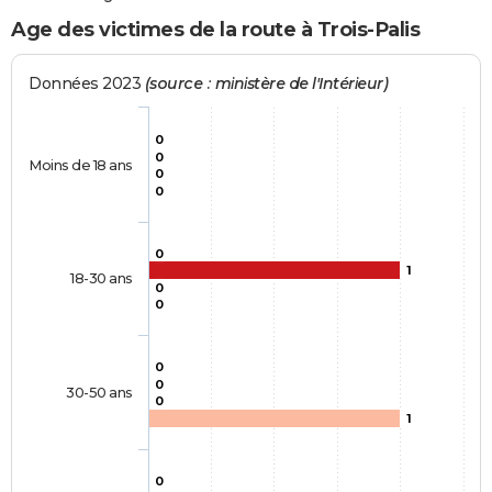
Age des victimes de la route à Trois-Palis
Données 2023
(source : ministère de l'Intérieur)
0
0
Moins de 18 ans
0
0
0
1
18-30 ans
0
0
0
0
30-50 ans
0
1
0