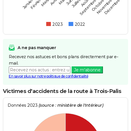
Février
Mai
Août
Novembre
Mars
Juin
Septembre
Décembre
Janvier
Avril
Juillet
Octobre
2023
2022
A ne pas manquer
Recevez nos astuces et bons plans directement par e-
mail.
Je m'abonne
En savoir plus sur notre politique de confidentialité
Victimes d'accidents de la route à Trois-Palis
Données 2023
(source : ministère de l'Intérieur)