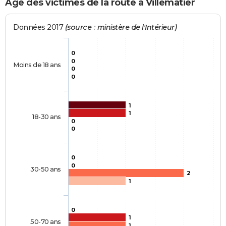
Age des victimes de la route à Villematier
Données 2017
(source : ministère de l'Intérieur)
0
0
Moins de 18 ans
0
0
1
1
18-30 ans
0
0
0
0
30-50 ans
2
1
0
1
50-70 ans
1