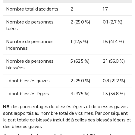
Nombre total d'accidents
2
1,7
Nombre de personnes
2 (25,0 %)
0,1 (2,7 %)
tuées
Nombre de personnes
1 (12,5 %)
1,6 (41,4 %)
indemnes
Nombre de personnes
5 (62,5 %)
2,1 (56,0 %)
blessées
- dont blessés graves
2 (25,0 %)
0,8 (21,2 %)
- dont blessés légers
3 (37,5 %)
1,3 (34,8 %)
NB :
les pourcentages de blessés légers et de blessés graves
sont rapportés au nombre total de victimes. Par conséquent,
la part totale de blessés inclut déjà celles des blessés légers et
des blessés graves.