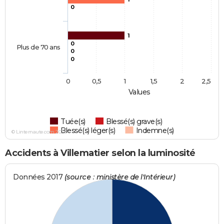
0
1
0
Plus de 70 ans
0
0
0
0,5
1
1,5
2
2,5
Values
Tuée(s)
Blessé(s) grave(s)
Blessé(s) léger(s)
Indemne(s)
© Linternaute.com 2026
Accidents à Villematier selon la luminosité
Données 2017
(source : ministère de l'Intérieur)