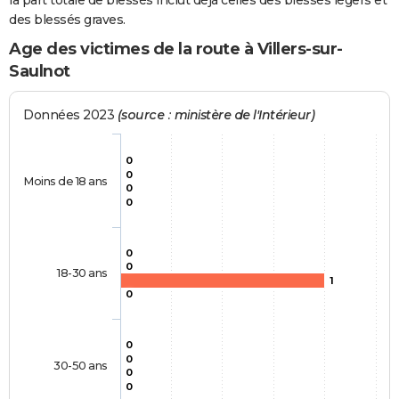
la part totale de blessés inclut déjà celles des blessés légers et
des blessés graves.
Age des victimes de la route à Villers-sur-
Saulnot
Données 2023
(source : ministère de l'Intérieur)
0
0
Moins de 18 ans
0
0
0
0
18-30 ans
1
0
0
0
30-50 ans
0
0