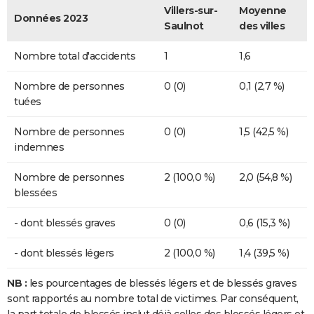
Villers-sur-
Moyenne
Données 2023
Saulnot
des villes
Nombre total d'accidents
1
1,6
Nombre de personnes
0 (0)
0,1 (2,7 %)
tuées
Nombre de personnes
0 (0)
1,5 (42,5 %)
indemnes
Nombre de personnes
2 (100,0 %)
2,0 (54,8 %)
blessées
- dont blessés graves
0 (0)
0,6 (15,3 %)
- dont blessés légers
2 (100,0 %)
1,4 (39,5 %)
NB :
les pourcentages de blessés légers et de blessés graves
sont rapportés au nombre total de victimes. Par conséquent,