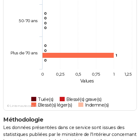
0
0
50-70 ans
0
0
0
0
Plus de 70 ans
1
0
0
0,25
0,5
0,75
1
1,25
Values
Tuée(s)
Blessé(s) grave(s)
Blessé(s) léger(s)
Indemne(s)
© Linternaute.com 2026
Méthodologie
Les données présentées dans ce service sont issues des
statistiques publiées par le ministère de l'Intérieur concernant