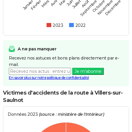
Février
Mai
Août
Novembre
Mars
Juin
Septembre
Décembre
Janvier
Avril
Juillet
Octobre
2023
2022
A ne pas manquer
Recevez nos astuces et bons plans directement par e-
mail.
Je m'abonne
En savoir plus sur notre politique de confidentialité
Victimes d'accidents de la route à Villers-sur-
Saulnot
Données 2023
(source : ministère de l'Intérieur)