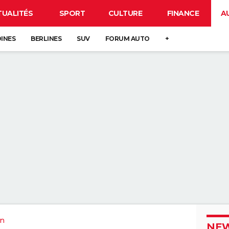
TUALITÉS
SPORT
CULTURE
FINANCE
A
DINES
BERLINES
SUV
FORUM AUTO
+
in
NEW