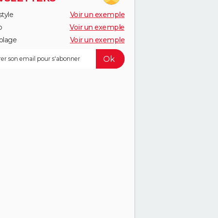
style
Voir un exemple
o
Voir un exemple
olage
Voir un exemple