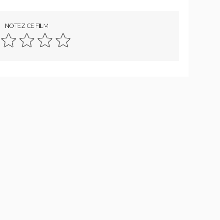
Massacre à la tronçonneuse
[Rec]
NOTEZ CE FILM
Halloween, la nuit des masques
Ça 2 : une suite est-elle possible avec
un chapitre 3 ?
La Colline a des yeux
Suspiria