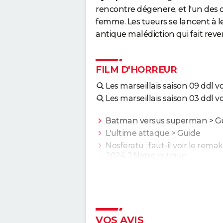
rencontre dégenere, et l'un des 
femme. Les tueurs se lancent à l
antique malédiction qui fait revenir
FILM D'HORREUR
Les marseillais saison 09 ddl vo
Les marseillais saison 03 ddl vo
Batman versus superman
> G
L'ultime attaque
> Guide
Nosferatu : faut-il voir le rema
2024 ? Notre critique
The Substance : personne n'es
pour ce film d'horreur jouissif q
secoué le Festival de Cannes
Black Phone
L'Exorciste
VOS AVIS