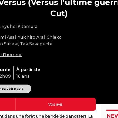
ersus (Versus l'ultime guerri
Cut)
:
Ryuhei Kitamura
mi Asai, Yuichiro Arai, Chieko
eo Sakaki, Tak Sakaguchi
 d'horreur
urée
À partir de
2h09
16 ans
ez votre avis
Vos
avis
NEW
ent dans une forêt une bande de gangsters. La