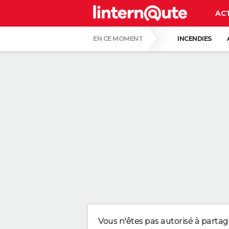
AC
EN CE MOMENT
INCENDIES
COLLISION D'UNE FUSÉE SPACE X AVEC LA
CARTE DE L'ÉCLIPSE SOLAIRE DU 12 AOÛT
ISABELLE GALLAY, DERMATOLOGUE : "AVO
VOICI DEUX TECHNIQUES ULTIMES POUR 
CE GESTE TOUT BÊTE EST RECOMMANDÉ 
POURQUOI IL NE FAUT SURTOUT PAS NÉG
Vous n'êtes pas autorisé à parta