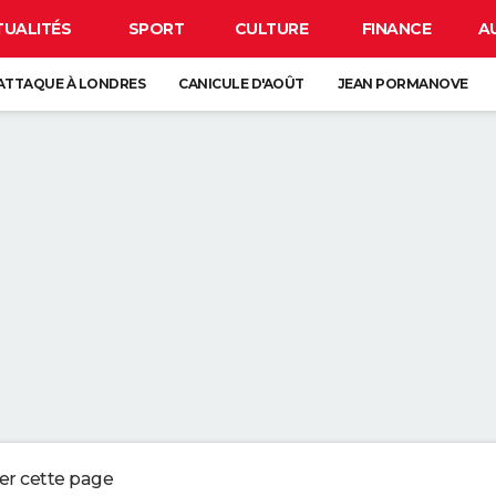
TUALITÉS
SPORT
CULTURE
FINANCE
A
ATTAQUE À LONDRES
CANICULE D'AOÛT
JEAN PORMANOVE
 LUNE
ORAGES
GUERRE EN IRAN
IR LA PEAU QUI PÈLE N'EST PAS ANODIN, C'EST LE SIGNE D'UN GROS 
REJOINDRE UN RÉSEAU WI-FI SANS CONNAITRE SON MOT DE PASSE
PAR LA NSA POUR BLOQUER LES HACKERS
LIGER CE PETIT POINT VERT SUR L'ÉCRAN DE VOTRE SMARTPHONE
ger cette page