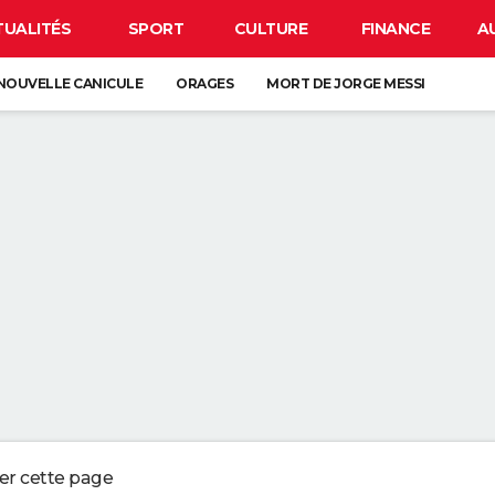
TUALITÉS
SPORT
CULTURE
FINANCE
A
NOUVELLE CANICULE
ORAGES
MORT DE JORGE MESSI
CLIPSE
CARTE DE L'ÉCLIPSE SOLAIRE DU 12 AOÛT
OS DU LAVAGE DES DRAPS : "L'IDÉAL EST DE LES CHANGER UNE FOIS P
UX QUI CONSERVENT LES REÇUS OU LES VIEUX TICKETS DE CAISSES NE
 EN PLUS DE JARDINIERS MISENT SUR CETTE MÉTHODE
ERBALISENT LES CONDUCTEURS UTILISANT LEUR TÉLÉPHONE AU VOLANT
ger cette page