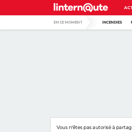
AC
EN CE MOMENT
INCENDIES
RÉSULTAT LOTO
LUNETTES POUR L'É
ALVARO FERNANDEZ, PHARMACIEN, À PROP
LES PSYCHOLOGUES SONT D'ACCORD : CE
DU CARTON AU LIEU DU GAZON : DE PLUS
DES POLICIERS DÉGUISÉS EN BUISSON V
Vous n'êtes pas autorisé à parta