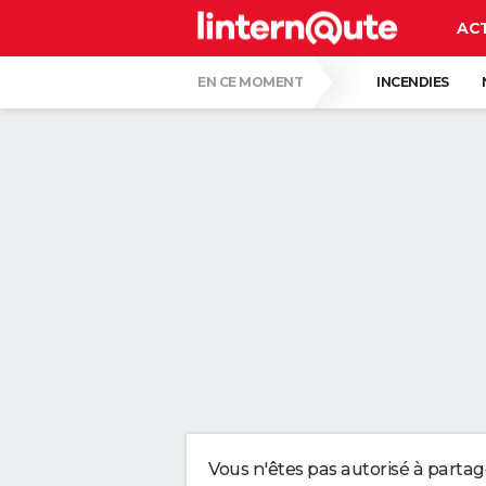
AC
EN CE MOMENT
INCENDIES
MORT DE JORGE MESSI
RÉSULTAT L
CARTE DE L'ÉCLIPSE SOLAIRE DU 12 AOÛT
UNE NOUVELLE DATE ÉVOQUÉE POUR LA FIN
C'EST LA LANGUE QUI A LE MOINS CHANG
LE PLUS GROS PERROQUET DU MONDE, AU B
QUELLE AMENDE EN CAS D'EXCÈS DE VIT
Vous n'êtes pas autorisé à parta