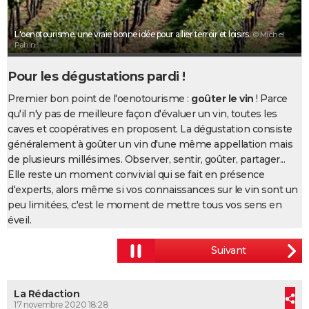
City break
Voyage de noces
Climat
Destinations
Voyage nature
Forum
+
PHOTO
L'oenotourisme, une vraie bonne idée pour allier terroir et loisirs.
© Michel
GUIDES D'ACHAT
Pahin
BONS PLANS
Pour les dégustations pardi !
Premier bon point de l'oenotourisme :
goûter le vin
! Parce
CARTE DE VOEUX
qu'il n'y pas de meilleure façon d'évaluer un vin, toutes les
Carte Bonne année
Carte Pâques
Carte de Noël
Carte Saint-Valentin
Carte d'anniversaire
DICTIONNAIRE
caves et coopératives en proposent. La dégustation consiste
généralement à goûter un vin d'une même appellation mais
Biographies
Expressions
Dictionnaire
Citations
Proverbes
PROGRAMME TV
de plusieurs millésimes. Observer, sentir, goûter, partager...
Elle reste un moment convivial qui se fait en présence
COPAINS D'AVANT
d'experts, alors même si vos connaissances sur le vin sont un
peu limitées, c'est le moment de mettre tous vos sens en
Se connecter
Collèges
Universités
Service militaire
S'inscrire
Lycées
Primaires
Entreprises
Avis de recherche
AVIS DE DÉCÈS
éveil.
FORUM
Lifestyle
Sport
Television
Cinema
Bricolage
Culture
Auto
Voyage
La Rédaction
17 novembre 2020 18:28