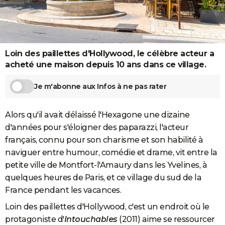
City break
Voyage de noces
Climat
Destinations
Voyage nature
Forum
+
PHOTO
GUIDES D'ACHAT
BONS PLANS
Loin des paillettes d'Hollywood, le célèbre acteur a
acheté une maison depuis 10 ans dans ce village.
CARTE DE VOEUX
Je m'abonne aux Infos à ne pas rater
Carte Bonne année
Carte Pâques
Carte de Noël
Carte Saint-Valentin
Carte d'anniversaire
DICTIONNAIRE
Biographies
Expressions
Dictionnaire
Citations
Proverbes
PROGRAMME TV
Alors qu'il avait délaissé l'Hexagone une dizaine
d'années pour s'éloigner des paparazzi, l'acteur
COPAINS D'AVANT
français, connu pour son charisme et son habilité à
naviguer entre humour, comédie et drame, vit entre la
Se connecter
Collèges
Universités
Service militaire
S'inscrire
Lycées
Primaires
Entreprises
Avis de recherche
AVIS DE DÉCÈS
petite ville de Montfort-l'Amaury dans les Yvelines, à
FORUM
quelques heures de Paris, et ce village du sud de la
France pendant les vacances.
Lifestyle
Sport
Television
Cinema
Bricolage
Culture
Auto
Voyage
Loin des paillettes d'Hollywood, c'est un endroit où le
protagoniste d'
Intouchables
(2011) aime se ressourcer