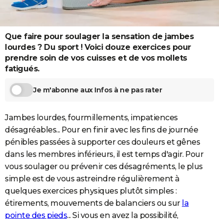
City break
Voyage de noces
Climat
Destinations
Voyage nature
Forum
+
PHOTO
GUIDES D'ACHAT
Que faire pour soulager la sensation de jambes
lourdes ? Du sport ! Voici douze exercices pour
BONS PLANS
prendre soin de vos cuisses et de vos mollets
fatigués.
CARTE DE VOEUX
Carte Bonne année
Carte Pâques
Carte de Noël
Carte Saint-Valentin
Carte d'anniversaire
Je m'abonne aux Infos à ne pas rater
DICTIONNAIRE
Biographies
Expressions
Dictionnaire
Citations
Proverbes
PROGRAMME TV
Jambes lourdes, fourmillements, impatiences
désagréables... Pour en finir avec les fins de journée
COPAINS D'AVANT
pénibles passées à supporter ces douleurs et gênes
Se connecter
Collèges
Universités
Service militaire
S'inscrire
Lycées
Primaires
Entreprises
Avis de recherche
AVIS DE DÉCÈS
dans les membres inférieurs, il est temps d'agir. Pour
vous soulager ou prévenir ces désagréments, le plus
FORUM
simple est de vous astreindre régulièrement à
Lifestyle
Sport
Television
Cinema
Bricolage
Culture
Auto
Voyage
quelques exercices physiques plutôt simples :
étirements, mouvements de balanciers ou sur
la
pointe des pieds
... Si vous en avez la possibilité,