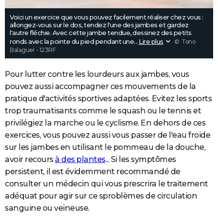
Voici un exercice que vous pouvez facilement réaliser chez vous :
allongez-vous sur le dos, tendez l'une des jambes et gardez
l'autre fléchie. Avec cette jambe tendue, dessinez des petits
ronds avec la pointe du pied pendant une
...
Lire plus
© Tono
Balaguer - 123RF
Pour lutter contre les lourdeurs aux jambes, vous
pouvez aussi accompagner ces mouvements de la
pratique d'activités sportives adaptées. Evitez les sports
trop traumatisants comme le squash ou le tennis et
privilégiez la marche ou le cyclisme. En dehors de ces
exercices, vous pouvez aussi vous passer de l'eau froide
sur les jambes en utilisant le pommeau de la douche,
avoir recours
à des plantes
... Si les symptômes
persistent, il est évidemment recommandé de
consulter un médecin qui vous prescrira le traitement
adéquat pour agir sur ce sproblèmes de circulation
sanguine ou veineuse.