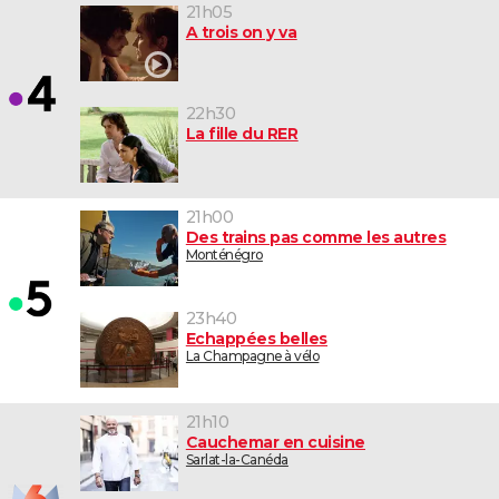
21h05
A trois on y va
22h30
La fille du RER
21h00
Des trains pas comme les autres
Monténégro
23h40
Echappées belles
La Champagne à vélo
21h10
Cauchemar en cuisine
Sarlat-la-Canéda