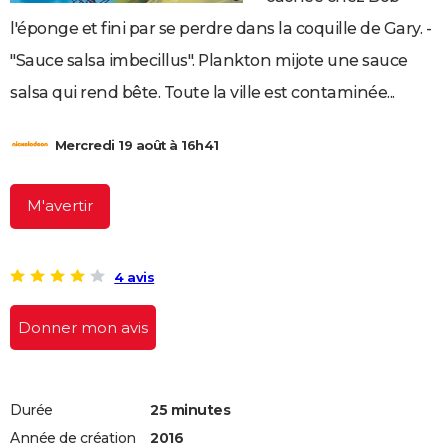
City break
Voyage de noces
Climat
Destinations
Voyage nature
Forum
+
PHOTO
l'éponge et fini par se perdre dans la coquille de Gary. -
"Sauce salsa imbecillus". Plankton mijote une sauce
GUIDES D'ACHAT
salsa qui rend bête. Toute la ville est contaminée...
BONS PLANS
CARTE DE VOEUX
Mercredi 19 août à 16h41
Carte Bonne année
Carte Pâques
Carte de Noël
Carte Saint-Valentin
Carte d'anniversaire
DICTIONNAIRE
M'avertir
Biographies
Expressions
Dictionnaire
Citations
Proverbes
PROGRAMME TV
COPAINS D'AVANT
4 avis
Se connecter
Collèges
Universités
Service militaire
S'inscrire
Lycées
Primaires
Entreprises
Avis de recherche
AVIS DE DÉCÈS
Donner mon avis
FORUM
Lifestyle
Sport
Television
Cinema
Bricolage
Culture
Auto
Voyage
Durée
25 minutes
Année de création
2016