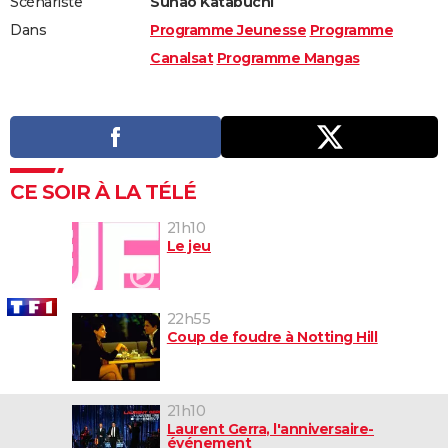
Scénariste
Sunao Katabuchi
Dans
Programme Jeunesse
Programme
Canalsat
Programme Mangas
CE SOIR À LA TÉLÉ
21h10
Le jeu
22h55
Coup de foudre à Notting Hill
21h10
Laurent Gerra, l'anniversaire-
événement