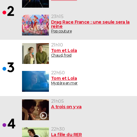
23h15
Drag Race France : une seule sera la
reine
Pop couture
21h10
Tom et Lola
Chaud, froid
22h50
Tom et Lola
Mystère en mer
21h05
A trois on y va
22h30
La fille du RER