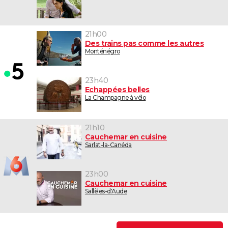
21h00
Des trains pas comme les autres
Monténégro
23h40
Echappées belles
La Champagne à vélo
21h10
Cauchemar en cuisine
Sarlat-la-Canéda
23h00
Cauchemar en cuisine
Sallèles-d'Aude