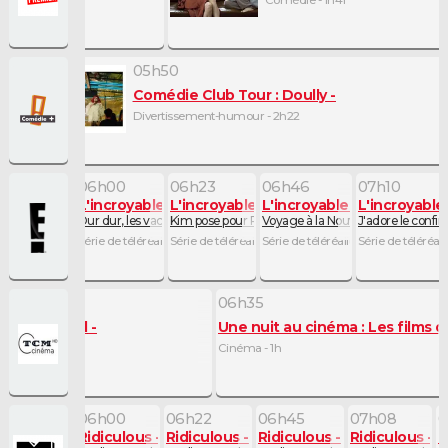
- 55mn
Comédie - 1h41
05h42
05h50
Comédie Club Tour : Doully
Comédie Club Tour : Doully
Divertissement-humour - 2h30
Divertissement-humour - 2h22
06h00
06h23
06h46
07h10
mille Kardashian
L'incroyable famille Kardashian
L'incroyable famille Kardashian
L'incroyable famille Kard
L'incroyable
tes
Dur dur, les vacances
Kim pose pour Reggie
Voyage à la Nouvelle-Orléans
J'adore le conf
 48mn
Série de téléréalité - 23mn
Série de téléréalité - 23mn
Série de téléréalité - 24mn
Série de téléréal
06h35
 Guadalcanal
Une nuit au cinéma : Les films d
5
Cinéma - 1h
06h00
06h22
06h45
07h08
0
des ex
Ridiculous
Ridiculous
Ridiculous
Ridiculous
R