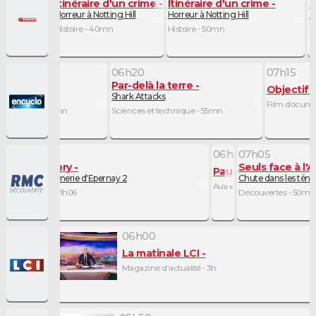
Itinéraire d'un crime
Itinéraire d'un crime
I
 des vies plus jamais ordinaires
Horreur à Notting Hill
Horreur à Notting Hill
T
15
Histoire - 40mn
Histoire - 50mn
H
06h20
07h15
la terre
Par-delà la terre
Objectif L
e de Mars
Shark Attacks
Film docume
 technique - 55mn
Sciences et technique - 55mn
05h50
06h56
07h05
Flic story
Seuls face à l'A
Pause
Gendarmerie d'Epernay 2
Chute dans les ténè
Autre - 9mn
Société - 1h06
Découvertes - 50mn
0
06h00
30 Info
La matinale LCI
e d'actualité - 30mn
Magazine d'actualité - 3h