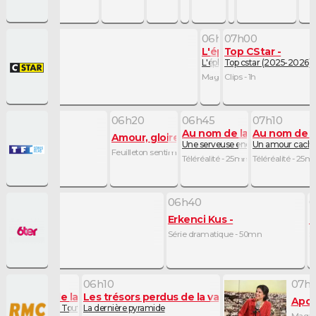
06h52
07h00
L'éphéméride
Top CStar
L'éphéméride (2024-2025) - 7
Top cstar (2025-2026) 
Magazine de découvertes - 
Clips - 1h
06h20
06h45
07h10
Au nom de la vérité
Au nom de la
Amour, gloire et beauté
Une serveuse encombrante
Un amour cach
Feuilleton sentimental - 25mn
Téléréalité - 25mn
Téléréalité - 25m
06h40
0
Erkenci Kus
E
Série dramatique - 50mn
S
06h10
07h
ors perdus de la vallée des rois
Les trésors perdus de la vallée des rois
Apol
e du tombeau de Toutânkhamon
La dernière pyramide