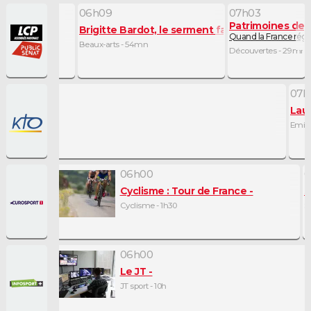
06h09
07h03
Patrimoines de 
rédaction
Brigitte Bardot, le serment fait aux animaux
sges
Quand la France régna
Beaux-arts - 54mn
Découvertes - 29mn
07h
Lau
Emiss
06h00
0
Cyclisme : Tour de France
S
Cyclisme - 1h30
S
06h00
Le JT
JT sport - 10h