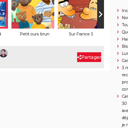
Inc
Nou
To
Qu
5
Petit ours brun
Sur France 3
Han
Bis
Lun
Partager
Car
3 m
rec
pro
co
Car
30 
ave
déj
je 