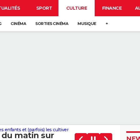
TUALITÉS
SPORT
CULTURE
FINANCE
A
G
CINÉMA
SORTIES CINÉMA
MUSIQUE
+
enfants et (parfois) les cultiver
 du matin sur
NEW