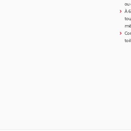
ou 
À 6
tou
mê
Co
toi