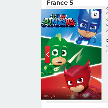
France 5
5
L
© Frog Box