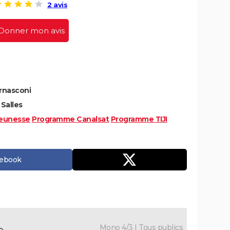
2 avis
Donner mon avis
rnasconi
Salles
eunesse
Programme Canalsat
Programme TIJI
cebook
Mono 4/3 | Tous publics