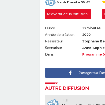
Mardi 11 août à 09h25
M'avertir
de la diffusion !
Durée
10 minutes
Année de création
2020
Réalisateur
Stéphane Be
Scénariste
Anne-Sophie 
Dans
Programme J
Partager sur Fa
AUTRE DIFFUSION
TIJI