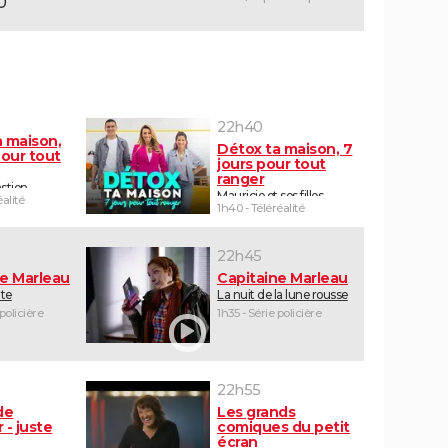
0
22h40
a maison,
Détox ta maison, 7
pour tout
jours pour tout
ranger
stien
Mauricio et ses filles
éalité
1h40 - Téléréalité
22h45
ne Marleau
Capitaine Marleau
ute
La nuit de la lune rousse
 policière
1h35 - Série policière
22h55
de
Les grands
 - juste
comiques du petit
e
écran