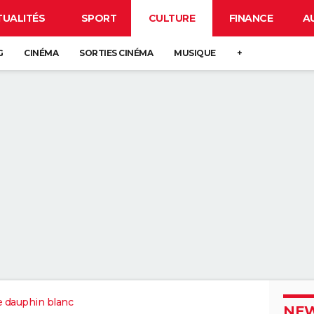
TUALITÉS
SPORT
CULTURE
FINANCE
A
G
CINÉMA
SORTIES CINÉMA
MUSIQUE
+
 dauphin blanc
NEW