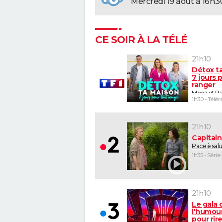
mercredi 19 août à 16h3
CE SOIR À LA TÉLÉ
21h10
Détox t
7 jours 
ranger
Mona et Ba
1h30 - Télér
21h10
Capitai
Pace è sal
1h35 - Série
21h10
Le gala 
l'humour
pour rir