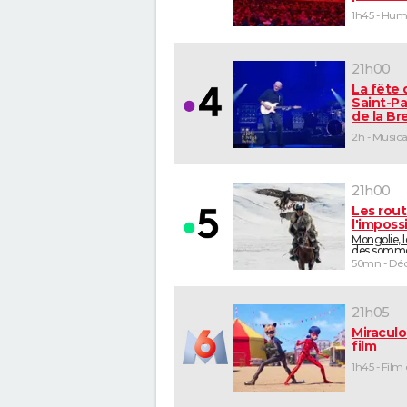
1h45 - Hu
21h00
La fête 
Saint-Pa
de la B
2h - Musica
21h00
Les rou
l'imposs
Mongolie, 
des somm
50mn - Déc
21h05
Miraculo
film
1h45 - Film