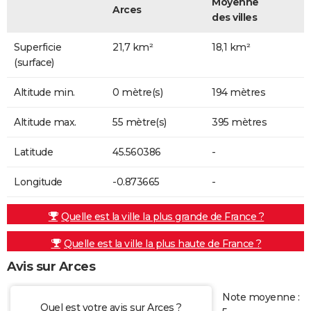
Moyenne
Arces
des villes
Superficie
21,7 km²
18,1 km²
(surface)
Altitude min.
0 mètre(s)
194 mètres
Altitude max.
55 mètre(s)
395 mètres
Latitude
45.560386
-
Longitude
-0.873665
-
Quelle est la ville la plus grande de France ?
Quelle est la ville la plus haute de France ?
Avis sur Arces
Note moyenne :
Quel est votre avis sur Arces ?