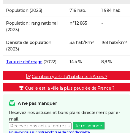
Population (2023)
716 hab.
1 994 hab.
Population : rang national
n°12 865
-
(2023)
Densité de population
33 hab/km²
168 hab/km²
(2023)
Taux de chômage
(2022)
14,4 %
8,8 %
Combien y a-t-il d'habitants à Arces ?
Quelle est la ville la plus peuplée de France ?
A ne pas manquer
Recevez nos astuces et bons plans directement par e-
mail.
Je m'abonne
En savoir plus sur notre politique de confidentialité