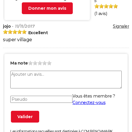
5
Donner mon avis
(
1
avis)
jojo
- 11/11/2017
Signaler
Excellent
super village
Ma note
Vous êtes membre ?
Connectez-vous
Les informations recueillies sont destinées à CCM BENCHMARK