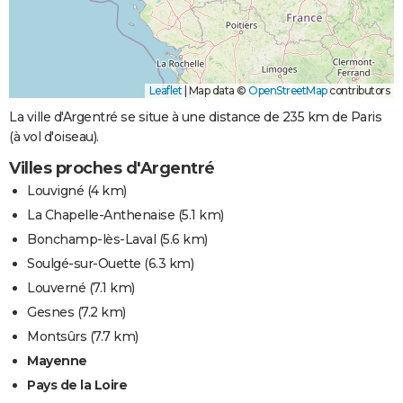
Leaflet
|
Map data ©
OpenStreetMap
contributors
La ville d'Argentré se situe à une distance de 235 km de Paris
(à vol d'oiseau).
Villes proches d'Argentré
Louvigné
(4 km)
La Chapelle-Anthenaise
(5.1 km)
Bonchamp-lès-Laval
(5.6 km)
Soulgé-sur-Ouette
(6.3 km)
Louverné
(7.1 km)
Gesnes
(7.2 km)
Montsûrs
(7.7 km)
Mayenne
Pays de la Loire