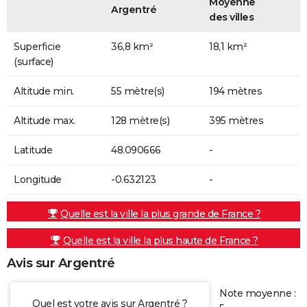
Moyenne
Argentré
des villes
Superficie
36,8 km²
18,1 km²
(surface)
Altitude min.
55 mètre(s)
194 mètres
Altitude max.
128 mètre(s)
395 mètres
Latitude
48.090666
-
Longitude
-0.632123
-
Quelle est la ville la plus grande de France ?
Quelle est la ville la plus haute de France ?
Avis sur Argentré
Note moyenne :
Quel est votre avis sur Argentré ?