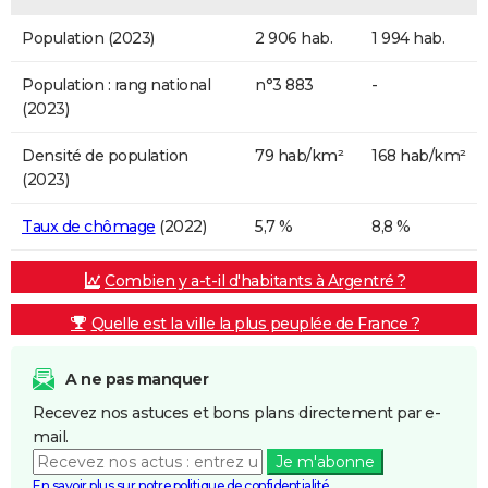
Population (2023)
2 906 hab.
1 994 hab.
Population : rang national
n°3 883
-
(2023)
Densité de population
79 hab/km²
168 hab/km²
(2023)
Taux de chômage
(2022)
5,7 %
8,8 %
Combien y a-t-il d'habitants à Argentré ?
Quelle est la ville la plus peuplée de France ?
A ne pas manquer
Recevez nos astuces et bons plans directement par e-
mail.
Je m'abonne
En savoir plus sur notre politique de confidentialité