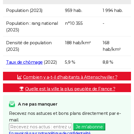
Population (2023)
959 hab.
1 994 hab.
Population : rang national
n°10 355
-
(2023)
Densité de population
188 hab/km²
168
(2023)
hab/km²
Taux de chômage
(2022)
5,9 %
8,8 %
Combien y a-t-il d'habitants à Attenschwiller ?
Quelle est la ville la plus peuplée de France ?
A ne pas manquer
Recevez nos astuces et bons plans directement par e-
mail.
Je m'abonne
En savoir plus sur notre politique de confidentialité