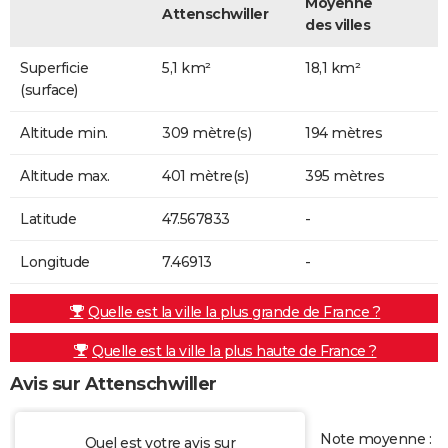
Moyenne
Attenschwiller
des villes
Superficie
5,1 km²
18,1 km²
(surface)
Altitude min.
309 mètre(s)
194 mètres
Altitude max.
401 mètre(s)
395 mètres
Latitude
47.567833
-
Longitude
7.46913
-
Quelle est la ville la plus grande de France ?
Quelle est la ville la plus haute de France ?
Avis sur Attenschwiller
Note moyenne :
Quel est votre avis sur