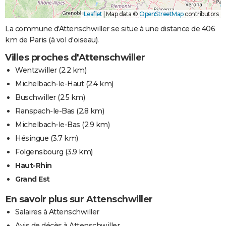
Leaflet
|
Map data ©
OpenStreetMap
contributors
La commune d'Attenschwiller se situe à une distance de 406
km de Paris (à vol d'oiseau).
Villes proches d'Attenschwiller
Wentzwiller
(2.2 km)
Michelbach-le-Haut
(2.4 km)
Buschwiller
(2.5 km)
Ranspach-le-Bas
(2.8 km)
Michelbach-le-Bas
(2.9 km)
Hésingue
(3.7 km)
Folgensbourg
(3.9 km)
Haut-Rhin
Grand Est
En savoir plus sur Attenschwiller
Salaires à Attenschwiller
Avis de décès à Attenschwiller