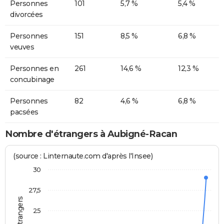
Personnes
101
5,7 %
5,4 %
divorcées
Personnes
151
8,5 %
6,8 %
veuves
Personnes en
261
14,6 %
12,3 %
concubinage
Personnes
82
4,6 %
6,8 %
pacsées
Nombre d'étrangers à Aubigné-Racan
(source : Linternaute.com d'après l'Insee)
30
27,5
25