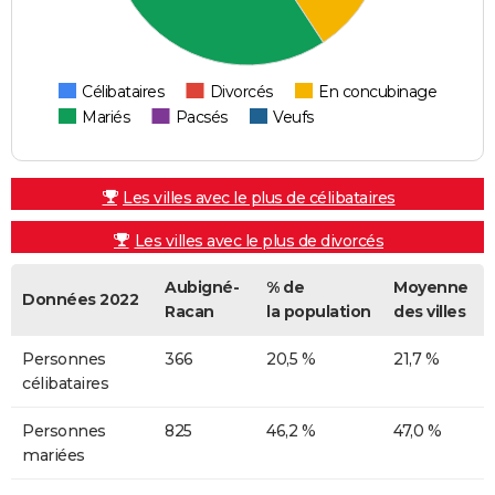
Célibataires
Divorcés
En concubinage
Mariés
Pacsés
Veufs
Les villes avec le plus de célibataires
Les villes avec le plus de divorcés
Aubigné-
% de
Moyenne
Données 2022
Racan
la population
des villes
Personnes
366
20,5 %
21,7 %
célibataires
Personnes
825
46,2 %
47,0 %
mariées