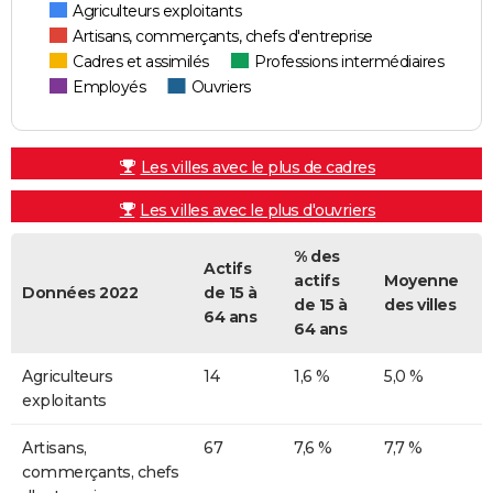
Agriculteurs exploitants
Artisans, commerçants, chefs d'entreprise
Cadres et assimilés
Professions intermédiaires
Employés
Ouvriers
Les villes avec le plus de cadres
Les villes avec le plus d'ouvriers
% des
Actifs
actifs
Moyenne
Données 2022
de 15 à
de 15 à
des villes
64 ans
64 ans
Agriculteurs
14
1,6 %
5,0 %
exploitants
Artisans,
67
7,6 %
7,7 %
commerçants, chefs