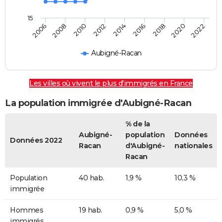
15
2006
2008
2010
2012
2014
2016
2018
2020
2022
Aubigné-Racan
Les villes où vivent le plus d'immigrés en France
La population immigrée d'Aubigné-Racan
% de la
Aubigné-
population
Données
Données 2022
Racan
d'Aubigné-
nationales
Racan
Population
40 hab.
1,9 %
10,3 %
immigrée
Hommes
19 hab.
0,9 %
5,0 %
immigrés