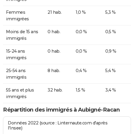
Femmes
21 hab.
1,0 %
5,3 %
immigrées
Moins de 15 ans
0 hab.
0,0 %
0,5 %
immigrés
15-24 ans
0 hab.
0,0 %
0,9 %
immigrés
25-54 ans
8 hab.
0,4 %
5,4 %
immigrés
55 ans et plus
32 hab.
1,5 %
3,4 %
immigrés
Répartition des immigrés à Aubigné-Racan
Données 2022 (source : Linternaute.com d'après
l'Insee)