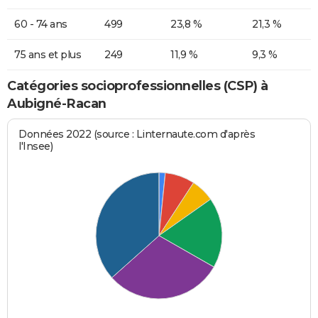
60 - 74 ans
499
23,8 %
21,3 %
75 ans et plus
249
11,9 %
9,3 %
Catégories socioprofessionnelles (CSP) à
Aubigné-Racan
Données 2022 (source : Linternaute.com d'après
l'Insee)