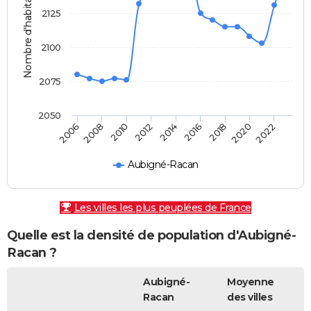
Nombre d'habitants
2125
2100
2075
2050
2010
2006
2020
2016
2012
2008
2022
2018
2014
Aubigné-Racan
Les villes les plus peuplées de France
Quelle est la densité de population d'Aubigné-
Racan ?
Aubigné-
Moyenne
Racan
des villes