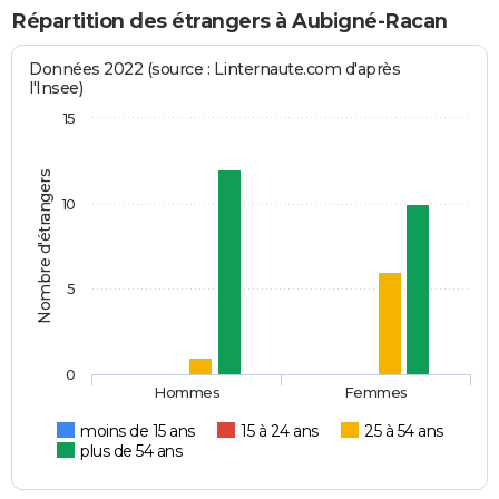
Répartition des étrangers à Aubigné-Racan
Données 2022 (source : Linternaute.com d'après
l'Insee)
15
Nombre d'étrangers
10
5
0
Hommes
Femmes
moins de 15 ans
15 à 24 ans
25 à 54 ans
plus de 54 ans