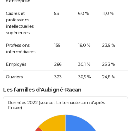
d'entreprise
Cadres et
53
6,0 %
11,0 %
professions
intellectuelles
supérieures
Professions
159
18,0 %
23,9 %
intermédiaires
Employés
266
30,1 %
25,3 %
Ouvriers
323
36,5 %
24,8 %
Les familles d'Aubigné-Racan
Données 2022 (source : Linternaute.com d'après
l'Insee)