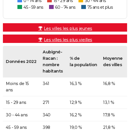
0 - 14 ans
15 - 29 ans
30 - 44 ans
45 - 59 ans
60 - 74 ans
75 ans et plus
Les villes les plus jeunes
Les villes les plus vieilles
Aubigné-
Racan :
% de
Moyenne
Données 2022
nombre
la population
des villes
habitants
Moins de 15
341
16,3 %
16,8 %
ans
15 - 29 ans
271
12,9 %
13,1 %
30 - 44 ans
340
16,2 %
17,8 %
45 - 59 ans
398
19,0 %
21,8 %