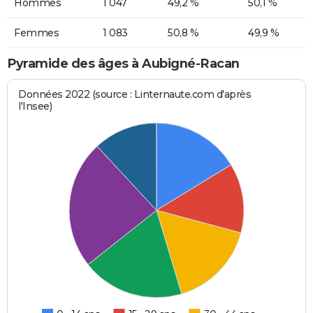
Hommes
1 047
49,2 %
50,1 %
Femmes
1 083
50,8 %
49,9 %
Pyramide des âges à Aubigné-Racan
Données 2022 (source : Linternaute.com d'après
l'Insee)