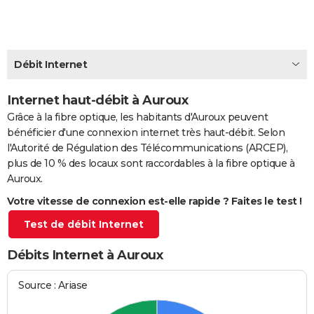
City break
Voyage de noces
Climat
Destinations
Voyage nature
Forum
+
PHOTO
GUIDES D'ACHAT
Débit Internet
BONS PLANS
Internet haut-débit à Auroux
CARTE DE VOEUX
Grâce à la fibre optique, les habitants d'Auroux peuvent
Carte Bonne année
Carte Pâques
Carte de Noël
Carte Saint-Valentin
Carte d'anniversaire
DICTIONNAIRE
bénéficier d'une connexion internet très haut-débit. Selon
l'Autorité de Régulation des Télécommunications (ARCEP),
Biographies
Expressions
Dictionnaire
Citations
Proverbes
PROGRAMME TV
plus de 10 % des locaux sont raccordables à la fibre optique à
Auroux.
COPAINS D'AVANT
Votre vitesse de connexion est-elle rapide ? Faites le test !
Se connecter
Collèges
Universités
Service militaire
S'inscrire
Lycées
Primaires
Entreprises
Avis de recherche
AVIS DE DÉCÈS
Test de débit Internet
FORUM
Débits Internet à Auroux
Lifestyle
Sport
Television
Cinema
Bricolage
Culture
Auto
Voyage
Source : Ariase