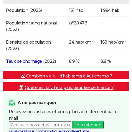
Population (2023)
151 hab.
1 994 hab.
Population : rang national
n°28 477
-
(2023)
Densité de population
24 hab/km²
168 hab/km²
(2023)
Taux de chômage
(2022)
8,9 %
8,8 %
Combien y a-t-il d'habitants à Autichamp ?
Quelle est la ville la plus peuplée de France ?
A ne pas manquer
Recevez nos astuces et bons plans directement par e-
mail.
Je m'abonne
En savoir plus sur notre politique de confidentialité