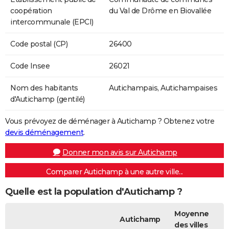
coopération
du Val de Drôme en Biovallée
intercommunale (EPCI)
Code postal (CP)
26400
Code Insee
26021
Nom des habitants
Autichampais, Autichampaises
d'Autichamp (gentilé)
Vous prévoyez de déménager à Autichamp ? Obtenez votre
devis déménagement
.
Donner mon avis sur Autichamp
Comparer Autichamp à une autre ville...
Quelle est la population d'Autichamp ?
Moyenne
Autichamp
des villes