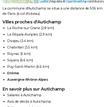
Leaflet
|
Map data ©
OpenStreetMap
contributors
La commune d'Autichamp se situe à une distance de 506 km
de Paris (à vol d'oiseau).
Villes proches d'Autichamp
La Roche-sur-Grane
(2.8 km)
La Répara-Auriples
(2.9 km)
Divajeu
(3.4 km)
Chabrillan
(3.5 km)
Roynac
(5 km)
Soyans
(6.6 km)
Puy-Saint-Martin
(6.6 km)
Drôme
Auvergne-Rhône-Alpes
En savoir plus sur Autichamp
Salaires à Autichamp
Avis de décès à Autichamp