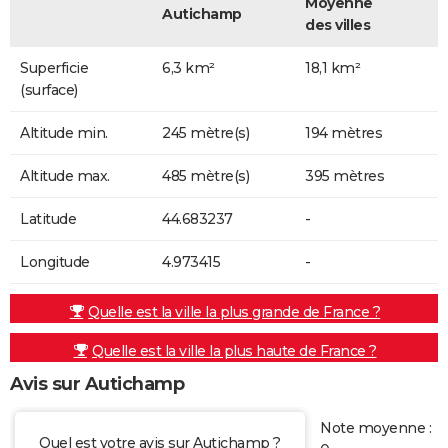
Moyenne
Autichamp
des villes
Superficie
6,3 km²
18,1 km²
(surface)
Altitude min.
245 mètre(s)
194 mètres
Altitude max.
485 mètre(s)
395 mètres
Latitude
44.683237
-
Longitude
4.973415
-
Quelle est la ville la plus grande de France ?
Quelle est la ville la plus haute de France ?
Avis sur Autichamp
Note moyenne :
Quel est votre avis sur Autichamp ?