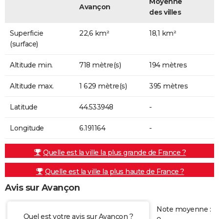
Moyenne
Avançon
des villes
Superficie
22,6 km²
18,1 km²
(surface)
Altitude min.
718 mètre(s)
194 mètres
Altitude max.
1 629 mètre(s)
395 mètres
Latitude
44.533948
-
Longitude
6.191164
-
Quelle est la ville la plus grande de France ?
Quelle est la ville la plus haute de France ?
Avis sur Avançon
Note moyenne :
Quel est votre avis sur Avançon ?