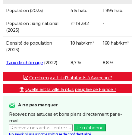
Population (2023)
415 hab.
1 994 hab.
Population : rang national
n°18 392
-
(2023)
Densité de population
18 hab/km²
168 hab/km²
(2023)
Taux de chômage
(2022)
8,7 %
8,8 %
Combien y a-t-il d'habitants à Avançon ?
Quelle est la ville la plus peuplée de France ?
A ne pas manquer
Recevez nos astuces et bons plans directement par e-
mail.
Je m'abonne
En savoir plus sur notre politique de confidentialité