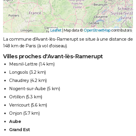
Leaflet
|
Map data ©
OpenStreetMap
contributors
La commune d'Avant-lès-Ramerupt se situe à une distance de
148 km de Paris (à vol d'oiseau).
Villes proches d'Avant-lès-Ramerupt
Mesnil-Lettre
(1.4 km)
Longsols
(3.2 km)
Chaudrey
(4.2 km)
Nogent-sur-Aube
(5 km)
Ortillon
(5.3 km)
Verricourt
(5.6 km)
Onjon
(5.7 km)
Aube
Grand Est