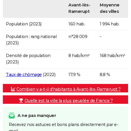
Avant-lès-
Moyenne
Ramerupt
des villes
Population (2023)
160 hab.
1 994 hab.
Population : rang national
n°28 009
-
(2023)
Densité de population
8 hab/km²
168 hab/km²
(2023)
Taux de chômage
(2022)
17,9 %
8,8 %
Combien y a-t-il d'habitants à Avant-lès-Ramerupt ?
Quelle est la ville la plus peuplée de France ?
A ne pas manquer
Recevez nos astuces et bons plans directement par e-
mail.