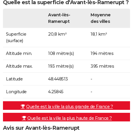
Quelle est la superficie d'Avant-lès-Ramerupt ?
Avant-lès-
Moyenne
Ramerupt
des villes
Superficie
20,8 km²
18,1 km²
(surface)
Altitude min.
108 mètre(s)
194 mètres
Altitude max.
193 mètre(s)
395 mètres
Latitude
48.448513
-
Longitude
4.25845
-
Quelle est la ville la plus grande de France ?
Quelle est la ville la plus haute de France ?
Avis sur Avant-lès-Ramerupt