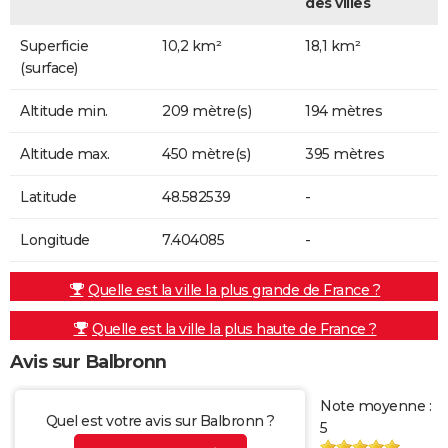
des villes
Superficie
10,2 km²
18,1 km²
(surface)
Altitude min.
209 mètre(s)
194 mètres
Altitude max.
450 mètre(s)
395 mètres
Latitude
48.582539
-
Longitude
7.404085
-
Quelle est la ville la plus grande de France ?
Quelle est la ville la plus haute de France ?
Avis sur Balbronn
Note moyenne :
Quel est votre avis sur Balbronn ?
5