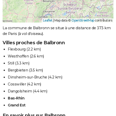
Leaflet
|
Map data ©
OpenStreetMap
contributors
La commune de Balbronn se situe à une distance de 373 km
de Paris (à vol d'oiseau).
Villes proches de Balbronn
Flexbourg
(2.2 km)
Westhoffen
(2.6 km)
Still
(3.3 km)
Bergbieten
(3.5 km)
Dinsheim-sur-Bruche
(4.2 km)
Cosswiller
(4.2 km)
Dangolsheim
(4.4 km)
Bas-Rhin
Grand Est
En savoir plus sur Balbronn