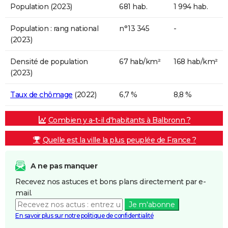
Population (2023)
681 hab.
1 994 hab.
Population : rang national
n°13 345
-
(2023)
Densité de population
67 hab/km²
168 hab/km²
(2023)
Taux de chômage
(2022)
6,7 %
8,8 %
Combien y a-t-il d'habitants à Balbronn ?
Quelle est la ville la plus peuplée de France ?
A ne pas manquer
Recevez nos astuces et bons plans directement par e-
mail.
Je m'abonne
En savoir plus sur notre politique de confidentialité