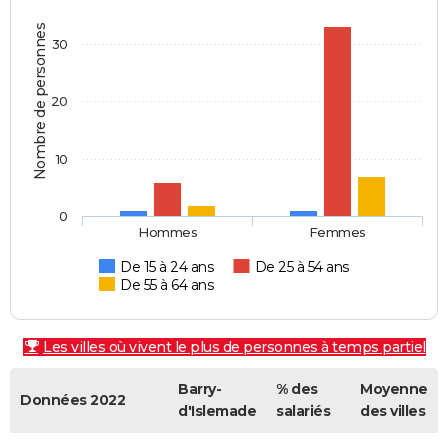
Nombre de personnes
30
20
10
0
Hommes
Femmes
De 15 à 24 ans
De 25 à 54 ans
De 55 à 64 ans
Les villes où vivent le plus de personnes à temps partiel
Barry-
% des
Moyenne
Données 2022
d'Islemade
salariés
des villes