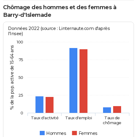
Chômage des hommes et des femmes à
Barry-d'Islemade
Données 2022 (source : Linternaute.com d'après
l'Insee)
100
% de la pop. active de 15-64 ans
75
50
25
0
Taux d'activité
Taux d'emploi
Taux de
chômage
Hommes
Femmes