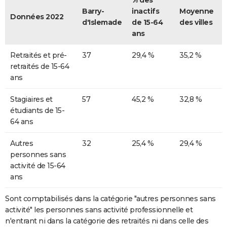
% des
Barry-
inactifs
Moyenne
Données 2022
d'Islemade
de 15-64
des villes
ans
Retraités et pré-
37
29,4 %
35,2 %
retraités de 15-64
ans
Stagiaires et
57
45,2 %
32,8 %
étudiants de 15-
64 ans
Autres
32
25,4 %
29,4 %
personnes sans
activité de 15-64
ans
Sont comptabilisés dans la catégorie "autres personnes sans
activité" les personnes sans activité professionnelle et
n'entrant ni dans la catégorie des retraités ni dans celle des