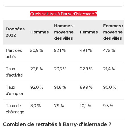
Quels salaires à Barry-d'Islemade ?
Hommes :
Femmes :
Données
Hommes
moyenne
Femmes
moyenne
2022
des villes
des villes
Part des
50,9 %
52,1 %
49,1 %
47,5 %
actifs
Taux
23,8 %
23,5 %
22,9 %
21,4 %
d'activité
Taux
92,0 %
91,6 %
89,9 %
90,0 %
d'emploi
Taux de
8,0 %
7,9 %
10,1 %
9,3 %
chômage
Combien de retraités à Barry-d'Islemade ?