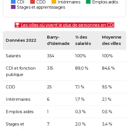
CDI
CDD
Intérimaires
Emplois aidés
Stages et apprentissages
Les villes où vivent le plus de personnes en CDI
Barry-
% des
Moyenne
Données 2022
d'Islemade
salariés
des villes
Salariés
354
100%
100%
CDI et fonction
315
89,0 %
84,6 %
publique
CDD
25
7,1 %
9,5 %
Intérimaires
6
1,7 %
2,1 %
Emplois aidés
1
0,3 %
0,5 %
Stages et
7
2,0 %
3,4 %