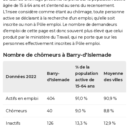
âgée de 15 à 64 ans et s'entend au sens du recensement.
L'Insee considère comme étant au chômage, toute personne
active se déclarant à la recherche d'un emploi, qu'elle soit
inscrite ou non à Pôle emploi. Le nombre de demandeurs
d'emploi de cette page est donc souvent plus élevé que celui
produit par le ministère du Travail, qui ne porte que sur les
personnes effectivement inscrites à Pôle emploi.
Nombre de chômeurs à Barry-d'Islemade
% de la
Barry-
population
Moyenne
Données 2022
d'Islemade
active de
des villes
15-64 ans
Actifs en emploi
404
91,0 %
90,9 %
Chômeurs
40
9,0 %
8,8 %
Inactifs
126
13,3 %
12,9 %