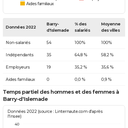
Aides familiaux
Barry-
% des
Moyenne
Données 2022
d'Islemade
salariés
des villes
Non-salariés
54
100%
100%
Indépendants
35
64,8 %
58,2 %
Employeurs
19
35,2 %
35,6 %
Aides familiaux
0
0,0 %
0,9 %
Temps partiel des hommes et des femmes à
Barry-d'Islemade
Données 2022 (source : Linternaute.com d'après
l'Insee)
40