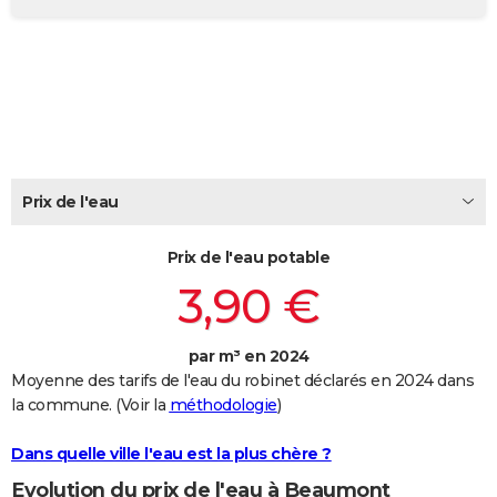
City break
Voyage de noces
Climat
Destinations
Voyage nature
Forum
+
PHOTO
GUIDES D'ACHAT
BONS PLANS
CARTE DE VOEUX
Prix de l'eau
Carte Bonne année
Carte Pâques
Carte de Noël
Carte Saint-Valentin
Carte d'anniversaire
DICTIONNAIRE
Biographies
Expressions
Dictionnaire
Citations
Proverbes
PROGRAMME TV
Prix de l'eau potable
3,90 €
COPAINS D'AVANT
Se connecter
Collèges
Universités
Service militaire
S'inscrire
Lycées
Primaires
Entreprises
Avis de recherche
AVIS DE DÉCÈS
par m³ en 2024
Moyenne des tarifs de l'eau du robinet déclarés en 2024 dans
FORUM
la commune. (Voir la
méthodologie
)
Lifestyle
Sport
Television
Cinema
Bricolage
Culture
Auto
Voyage
Dans quelle ville l'eau est la plus chère ?
Evolution du prix de l'eau à Beaumont