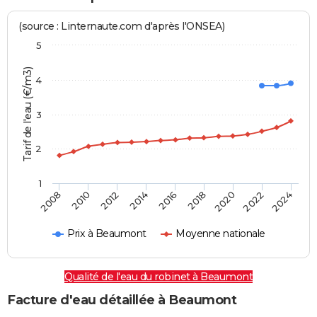
(source : Linternaute.com d'après l'ONSEA)
5
Tarif de l'eau (€/m3)
4
3
2
1
2024
2016
2008
2018
2010
2020
2012
2022
2014
Prix à Beaumont
Moyenne nationale
Qualité de l'eau du robinet à Beaumont
Facture d'eau détaillée à Beaumont