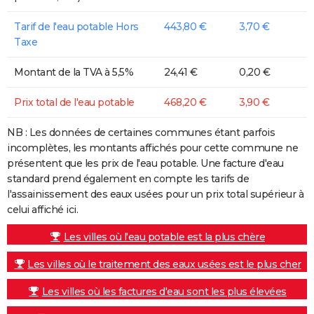
Tarif de l'eau potable Hors
443,80 €
3,70 €
Taxe
Montant de la TVA à 5,5%
24,41 €
0,20 €
Prix total de l'eau potable
468,20 €
3,90 €
NB : Les données de certaines communes étant parfois
incomplètes, les montants affichés pour cette commune ne
présentent que les prix de l'eau potable. Une facture d'eau
standard prend également en compte les tarifs de
l'assainissement des eaux usées pour un prix total supérieur à
celui affiché ici.
Les villes où l'eau potable est la plus chère
Les villes où le traitement des eaux usées est le plus cher
Les villes où les factures d'eau sont les plus élevées