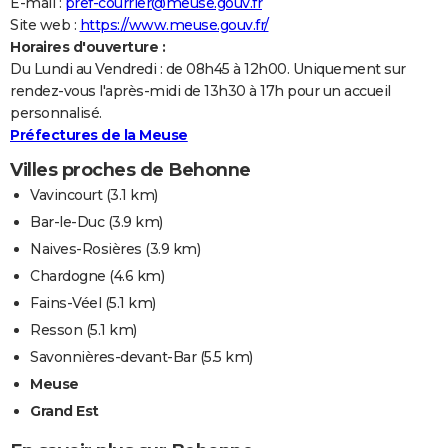
E-mail :
pref-courrier@meuse.gouv.fr
Site web :
https://www.meuse.gouv.fr/
Horaires d'ouverture :
Du Lundi au Vendredi : de 08h45 à 12h00. Uniquement sur
rendez-vous l'après-midi de 13h30 à 17h pour un accueil
personnalisé.
Préfectures de la Meuse
Villes proches de Behonne
Vavincourt
(3.1 km)
Bar-le-Duc
(3.9 km)
Naives-Rosières
(3.9 km)
Chardogne
(4.6 km)
Fains-Véel
(5.1 km)
Resson
(5.1 km)
Savonnières-devant-Bar
(5.5 km)
Meuse
Grand Est