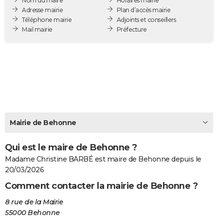
Nom du maire
Horaires mairie
City break
Voyage de noces
Climat
Destinations
Voyage nature
Forum
+
Adresse mairie
Plan d’accès mairie
PHOTO
Téléphone mairie
Adjoints et conseillers
Mail mairie
Préfecture
GUIDES D'ACHAT
BONS PLANS
CARTE DE VOEUX
Carte Bonne année
Carte Pâques
Carte de Noël
Carte Saint-Valentin
Carte d'anniversaire
DICTIONNAIRE
Biographies
Expressions
Dictionnaire
Citations
Proverbes
PROGRAMME TV
Mairie de Behonne
COPAINS D'AVANT
Qui est le maire de Behonne ?
Se connecter
Collèges
Universités
Service militaire
S'inscrire
Lycées
Primaires
Entreprises
Avis de recherche
AVIS DE DÉCÈS
Madame Christine BARBÉ est maire de Behonne depuis le
FORUM
20/03/2026
Comment contacter la mairie de Behonne ?
Lifestyle
Sport
Television
Cinema
Bricolage
Culture
Auto
Voyage
8 rue de la Mairie
55000 Behonne