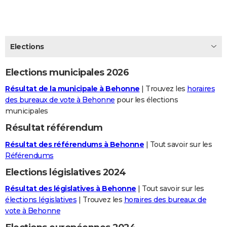
City break
Voyage de noces
Climat
Destinations
Voyage nature
Forum
+
PHOTO
GUIDES D'ACHAT
Elections
BONS PLANS
Elections municipales 2026
CARTE DE VOEUX
Résultat de la municipale à Behonne
| Trouvez les
horaires
Carte Bonne année
Carte Pâques
Carte de Noël
Carte Saint-Valentin
Carte d'anniversaire
DICTIONNAIRE
des bureaux de vote à Behonne
pour les élections
municipales
Biographies
Expressions
Dictionnaire
Citations
Proverbes
PROGRAMME TV
Résultat référendum
COPAINS D'AVANT
Résultat des référendums à Behonne
| Tout savoir sur les
Se connecter
Collèges
Universités
Service militaire
S'inscrire
Lycées
Primaires
Entreprises
Avis de recherche
Référendums
AVIS DE DÉCÈS
Elections législatives 2024
FORUM
Résultat des législatives à Behonne
| Tout savoir sur les
Lifestyle
Sport
Television
Cinema
Bricolage
Culture
Auto
Voyage
élections législatives
| Trouvez les
horaires des bureaux de
vote à Behonne