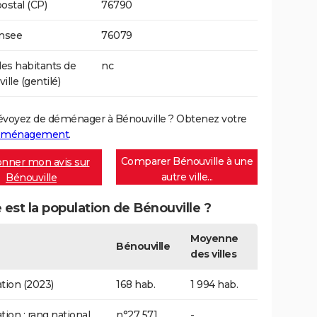
ostal (CP)
76790
Insee
76079
s habitants de
nc
lle (gentilé)
évoyez de déménager à Bénouville ? Obtenez votre
déménagement
.
Comparer Bénouville à une
nner mon avis sur
autre ville...
Bénouville
 est la population de Bénouville ?
Moyenne
Bénouville
des villes
tion (2023)
168 hab.
1 994 hab.
tion : rang national
n°27 571
-