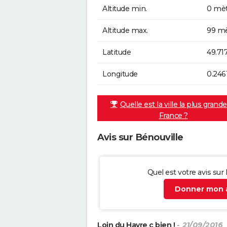
Altitude min.
0 mèt
Altitude max.
99 mè
Latitude
49.71
Longitude
0.246
Quelle est la ville la plus grand
France ?
Avis sur Bénouville
Quel est votre avis sur
Donner mon a
Loin du Havre c bien !
- 21/09/2016