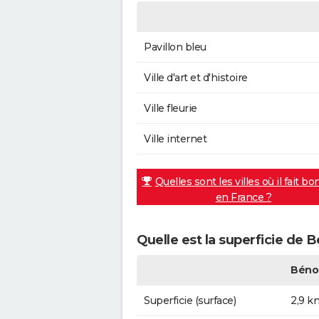
Pavillon bleu
Ville d'art et d'histoire
Ville fleurie
Ville internet
Quelles sont les villes où il fait bo
en France ?
Quelle est la superficie de B
Bénou
Superficie (surface)
2,9 k