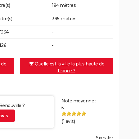
re(s)
194 mètres
tre(s)
395 mètres
7334
-
126
-
e de
Quelle est la ville la plus haute de
France ?
Note moyenne :
 Bénouville ?
5
vis
(
1
avis)
Signaler