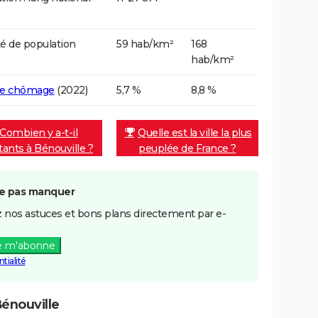
é de population
59 hab/km²
168
hab/km²
de chômage
(2022)
5,7 %
8,8 %
Combien y a-t-il
Quelle est la ville la plus
tants à Bénouville ?
peuplée de France ?
e pas manquer
 nos astuces et bons plans directement par e-
e m'abonne
tialité
énouville