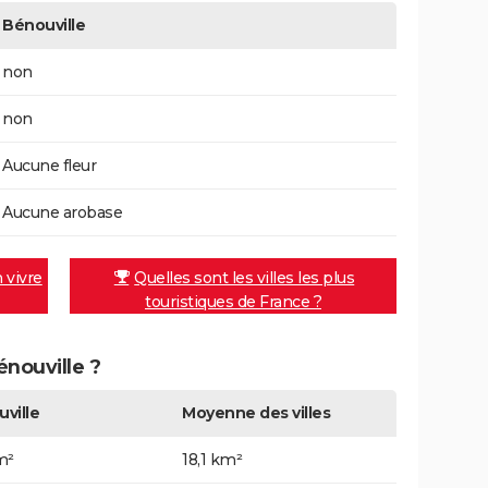
Bénouville
non
non
Aucune fleur
Aucune arobase
n vivre
Quelles sont les villes les plus
touristiques de France ?
énouville ?
ville
Moyenne des villes
m²
18,1 km²