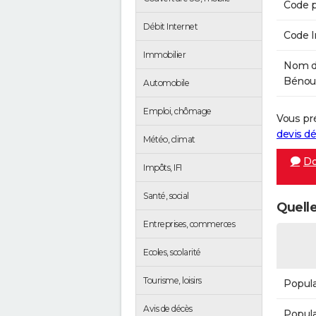
Code p
Débit Internet
Code 
Immobilier
Nom de
Bénouvi
Automobile
Emploi, chômage
Vous pr
devis 
Météo, climat
Do
Impôts, IFI
Santé, social
Quelle
Entreprises, commerces
Ecoles, scolarité
Tourisme, loisirs
Popula
Avis de décès
Popula