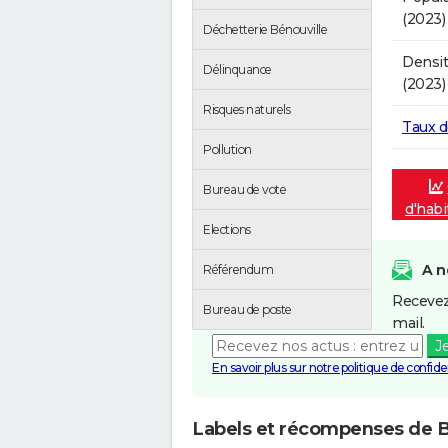
(2023)
Déchetterie Bénouville
Densit
Délinquance
(2023)
Risques naturels
Taux 
Pollution
Bureau de vote
d'habi
Elections
A n
Référendum
Recevez
Bureau de poste
mail.
J
En savoir plus sur notre politique de confiden
Labels et récompenses de B