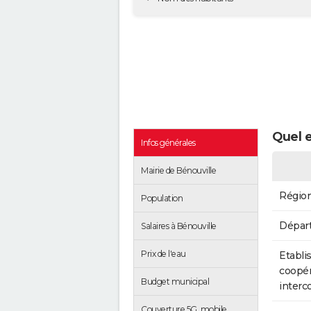
Quel e
Infos générales
Mairie de Bénouville
Régio
Population
Dépar
Salaires à Bénouville
Prix de l'eau
Etabli
coopér
Budget municipal
inter
Couverture 5G, mobile