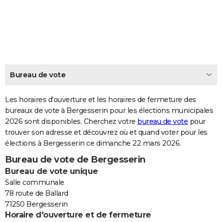
City break
Voyage de noces
Climat
Destinations
Voyage nature
Forum
+
PHOTO
GUIDES D'ACHAT
BONS PLANS
CARTE DE VOEUX
Bureau de vote
Carte Bonne année
Carte Pâques
Carte de Noël
Carte Saint-Valentin
Carte d'anniversaire
DICTIONNAIRE
Les horaires d'ouverture et les horaires de fermeture des
Biographies
Expressions
bureaux de vote à Bergesserin pour les élections municipales
Dictionnaire
Citations
Proverbes
PROGRAMME TV
2026 sont disponibles. Cherchez votre
bureau de vote
pour
trouver son adresse et découvrez où et quand voter pour les
COPAINS D'AVANT
élections à Bergesserin ce dimanche 22 mars 2026.
Se connecter
Collèges
Universités
Service militaire
S'inscrire
Lycées
Primaires
Entreprises
Avis de recherche
AVIS DE DÉCÈS
Bureau de vote de Bergesserin
Bureau de vote unique
FORUM
Salle communale
Lifestyle
Sport
Television
Cinema
Bricolage
Culture
Auto
Voyage
78 route de Ballard
71250 Bergesserin
Horaire d'ouverture et de fermeture