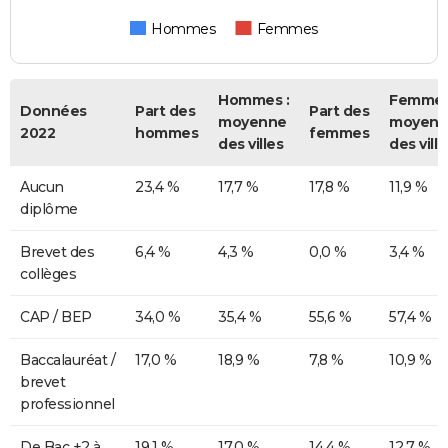
Hommes
Femmes
Hommes :
Femmes
Données
Part des
Part des
moyenne
moyenn
2022
hommes
femmes
des villes
des ville
Aucun
23,4 %
17,7 %
17,8 %
11,9 %
diplôme
Brevet des
6,4 %
4,3 %
0,0 %
3,4 %
collèges
CAP / BEP
34,0 %
35,4 %
55,6 %
57,4 %
Baccalauréat /
17,0 %
18,9 %
7,8 %
10,9 %
brevet
professionnel
De Bac +2 à
19,1 %
17,0 %
14,4 %
12,7 %