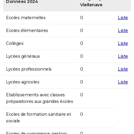
Données 2024
Viellenave
Ecoles maternelles
0
Liste
Ecoles élémentaires
0
Liste
Collèges
0
Liste
Lycées généraux
0
Liste
Lycées professionnels
0
Liste
Lycées agricoles
0
Liste
Etablissements avec classes
0
préparatoires aux grandes écoles
Ecoles de formation sanitaire et
0
sociale
Ecoles de commerce, gestion,
0