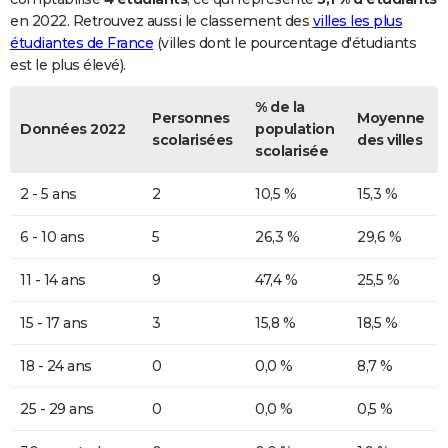
en 2022. Retrouvez aussi le classement des
villes les plus
étudiantes de France
(villes dont le pourcentage d'étudiants
est le plus élevé).
% de la
Personnes
Moyenne
Données 2022
population
scolarisées
des villes
scolarisée
2 - 5 ans
2
10,5 %
15,3 %
6 - 10 ans
5
26,3 %
29,6 %
11 - 14 ans
9
47,4 %
25,5 %
15 - 17 ans
3
15,8 %
18,5 %
18 - 24 ans
0
0,0 %
8,7 %
25 - 29 ans
0
0,0 %
0,5 %