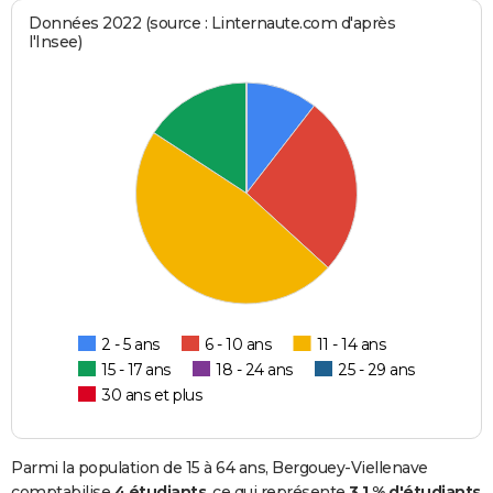
Données 2022 (source : Linternaute.com d'après
l'Insee)
2 - 5 ans
6 - 10 ans
11 - 14 ans
15 - 17 ans
18 - 24 ans
25 - 29 ans
30 ans et plus
Parmi la population de 15 à 64 ans, Bergouey-Viellenave
comptabilise
4 étudiants
, ce qui représente
3,1 % d'étudiants