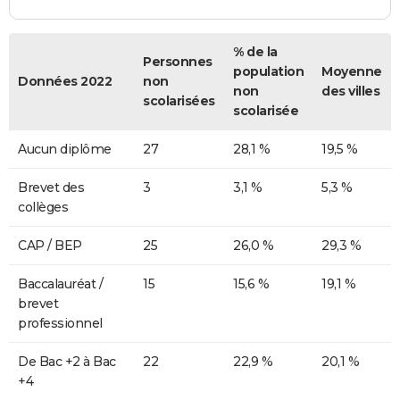
% de la
Personnes
population
Moyenne
Données 2022
non
non
des villes
scolarisées
scolarisée
Aucun diplôme
27
28,1 %
19,5 %
Brevet des
3
3,1 %
5,3 %
collèges
CAP / BEP
25
26,0 %
29,3 %
Baccalauréat /
15
15,6 %
19,1 %
brevet
professionnel
De Bac +2 à Bac
22
22,9 %
20,1 %
+4