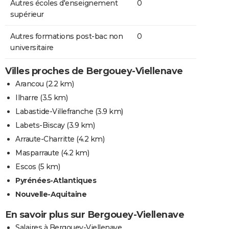
Autres écoles d'enseignement
0
supérieur
Autres formations post-bac non
0
universitaire
Villes proches de Bergouey-Viellenave
Arancou
(2.2 km)
Ilharre
(3.5 km)
Labastide-Villefranche
(3.9 km)
Labets-Biscay
(3.9 km)
Arraute-Charritte
(4.2 km)
Masparraute
(4.2 km)
Escos
(5 km)
Pyrénées-Atlantiques
Nouvelle-Aquitaine
En savoir plus sur Bergouey-Viellenave
Salaires à Bergouey-Viellenave