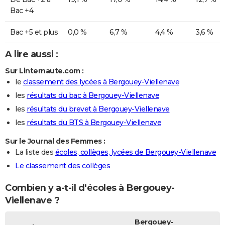
Bac +4
Bac +5 et plus
0,0 %
6,7 %
4,4 %
3,6 %
A lire aussi :
Sur Linternaute.com :
le
classement des lycées à Bergouey-Viellenave
les
résultats du bac à Bergouey-Viellenave
les
résultats du brevet à Bergouey-Viellenave
les
résultats du BTS à Bergouey-Viellenave
Sur le Journal des Femmes :
La liste des
écoles, collèges, lycées de Bergouey-Viellenave
Le classement des collèges
Combien y a-t-il d'écoles à Bergouey-
Viellenave ?
Bergouey-