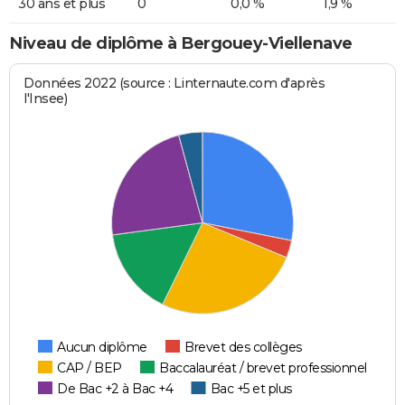
30 ans et plus
0
0,0 %
1,9 %
Niveau de diplôme à Bergouey-Viellenave
Données 2022 (source : Linternaute.com d'après
l'Insee)
Aucun diplôme
Brevet des collèges
CAP / BEP
Baccalauréat / brevet professionnel
De Bac +2 à Bac +4
Bac +5 et plus