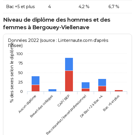
Bac +5 et plus
4
4,2 %
6,7 %
Niveau de diplôme des hommes et des
femmes à Bergouey-Viellenave
Données 2022 (source : Linternaute.com d'après
% des sexes selon le diplôme
l'Insee)
100
75
50
25
0
Aucun diplôme
Baccalauréat / brevet professionnel
CAP / BEP
Bac +5 et plus
Brevet des collèges
De Bac +2 à Bac +4