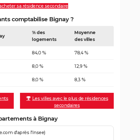
 acheter sa résidence secondaire
ts comptabilise Bignay ?
% des
Moyenne
ay
logements
des villes
84,0 %
78,4 %
8,0 %
12,9 %
8,0 %
8,3 %
ents
Les villes avec le plus de résidences
secondaires
partements à Bignay
.com d'après l'Insee)