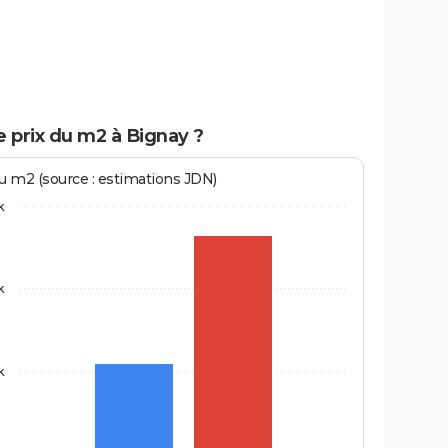
e prix du m2 à Bignay ?
au m2 (source : estimations JDN)
k
k
k