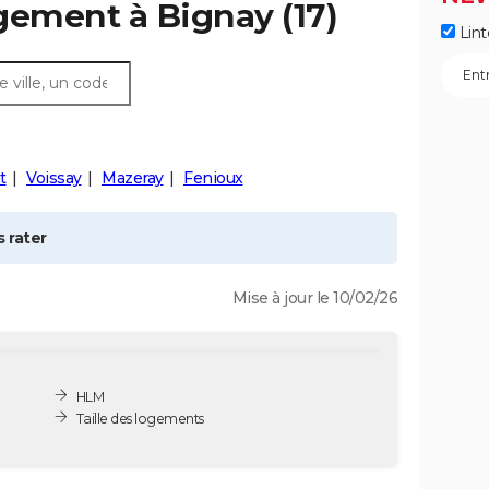
ogement à
Bignay
(17)
Lint
t
Voissay
Mazeray
Fenioux
 rater
Mise à jour le 10/02/26
HLM
Taille des logements