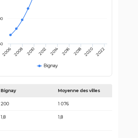
80
60
2006
2008
2010
2012
2014
2016
2018
2020
2022
Bignay
Bignay
Moyenne des villes
200
1 076
1,8
1,8