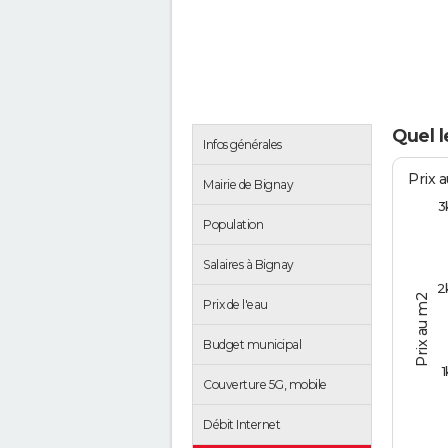
Quel l
Infos générales
Prix 
Mairie de Bignay
3
Population
Salaires à Bignay
2
Prix au m2
Prix de l'eau
Budget municipal
1
Couverture 5G, mobile
Débit Internet