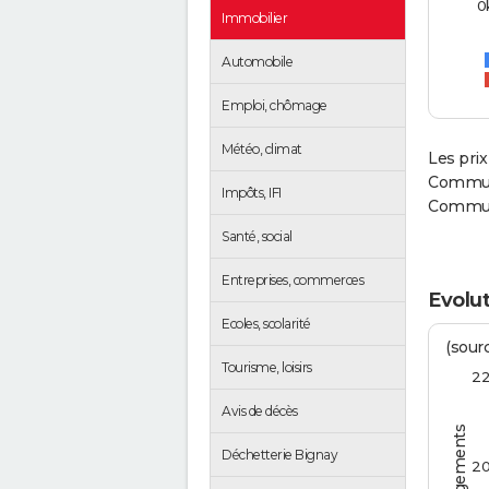
0
Immobilier
Automobile
Emploi, chômage
Météo, climat
Les prix
Commun
Impôts, IFI
Communa
Santé, social
Entreprises, commerces
Evolut
Ecoles, scolarité
(sourc
Tourisme, loisirs
2
Avis de décès
Déchetterie Bignay
2