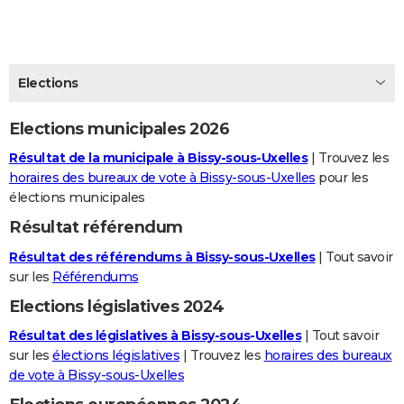
City break
Voyage de noces
Climat
Destinations
Voyage nature
Forum
+
PHOTO
GUIDES D'ACHAT
Elections
BONS PLANS
Elections municipales 2026
CARTE DE VOEUX
Résultat de la municipale à Bissy-sous-Uxelles
| Trouvez les
Carte Bonne année
Carte Pâques
Carte de Noël
Carte Saint-Valentin
Carte d'anniversaire
DICTIONNAIRE
horaires des bureaux de vote à Bissy-sous-Uxelles
pour les
élections municipales
Biographies
Expressions
Dictionnaire
Citations
Proverbes
PROGRAMME TV
Résultat référendum
COPAINS D'AVANT
Résultat des référendums à Bissy-sous-Uxelles
| Tout savoir
Se connecter
Collèges
Universités
Service militaire
S'inscrire
Lycées
Primaires
Entreprises
Avis de recherche
sur les
Référendums
AVIS DE DÉCÈS
Elections législatives 2024
FORUM
Résultat des législatives à Bissy-sous-Uxelles
| Tout savoir
Lifestyle
Sport
Television
Cinema
Bricolage
Culture
Auto
Voyage
sur les
élections législatives
| Trouvez les
horaires des bureaux
de vote à Bissy-sous-Uxelles