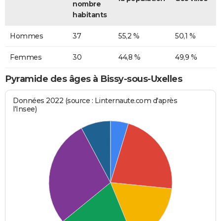
nombre
habitants
Hommes
37
55,2 %
50,1 %
Femmes
30
44,8 %
49,9 %
Pyramide des âges à Bissy-sous-Uxelles
Données 2022 (source : Linternaute.com d'après
l'Insee)