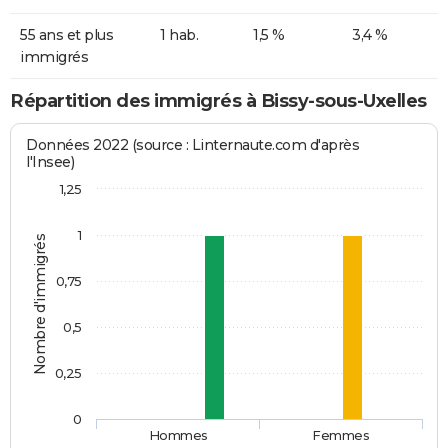
55 ans et plus
1 hab.
1,5 %
3,4 %
immigrés
Répartition des immigrés à Bissy-sous-Uxelles
Données 2022 (source : Linternaute.com d'après
l'Insee)
1,25
1
Nombre d'immigrés
0,75
0,5
0,25
0
Hommes
Femmes