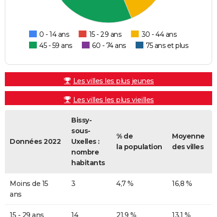
0 - 14 ans
15 - 29 ans
30 - 44 ans
45 - 59 ans
60 - 74 ans
75 ans et plus
Les villes les plus jeunes
Les villes les plus vieilles
Bissy-
sous-
% de
Moyenne
Données 2022
Uxelles :
la population
des villes
nombre
habitants
Moins de 15
3
4,7 %
16,8 %
ans
15 - 29 ans
14
21,9 %
13,1 %