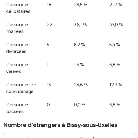
Personnes
18
29,5 %
21,7 %
célibataires
Personnes
22
36,1 %
47,0 %
mariées
Personnes
5
8,2 %
5,4 %
divorcées
Personnes
1
1,6 %
6,8 %
veuves
Personnes en
15
24,6 %
12,3 %
concubinage
Personnes
0
0,0 %
6,8 %
pacsées
Nombre d'étrangers à Bissy-sous-Uxelles