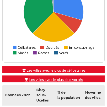
Célibataires
Divorcés
En concubinage
Mariés
Pacsés
Veufs
Les villes avec le plus de célibataires
Les villes avec le plus de divorcés
Bissy-
% de
Moyenne
Données 2022
sous-
la population
des villes
Uxelles