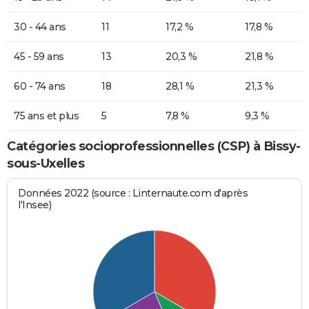
30 - 44 ans
11
17,2 %
17,8 %
45 - 59 ans
13
20,3 %
21,8 %
60 - 74 ans
18
28,1 %
21,3 %
75 ans et plus
5
7,8 %
9,3 %
Catégories socioprofessionnelles (CSP) à Bissy-
sous-Uxelles
Données 2022 (source : Linternaute.com d'après
l'Insee)