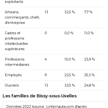
exploitants
Artisans,
13
32,5 %
7,7 %
commerçants, chefs
d'entreprise
Cadres et
0
0,0 %
11,0 %
professions
intellectuelles
supérieures
Professions
4
10,0 %
23,9 %
intermédiaires
Employés
9
22,5 %
25,3 %
Ouvriers
13
32,5 %
24,8 %
Les familles de Bissy-sous-Uxelles
Données 2022 (source : Linternaute.com d'après