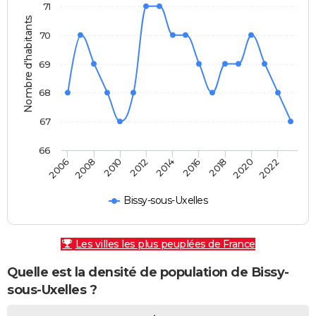
71
Nombre d'habitants
70
69
68
67
66
2010
2020
2012
2022
2014
2006
2016
2008
2018
Bissy-sous-Uxelles
Les villes les plus peuplées de France
Quelle est la densité de population de Bissy-
sous-Uxelles ?