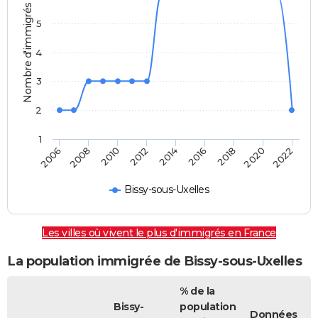
Nombre d'immigrés
5
4
3
2
1
2022
2014
2006
2008
2016
2018
2010
2020
2012
Bissy-sous-Uxelles
Les villes où vivent le plus d'immigrés en France
La population immigrée de Bissy-sous-Uxelles
% de la
Bissy-
population
Données