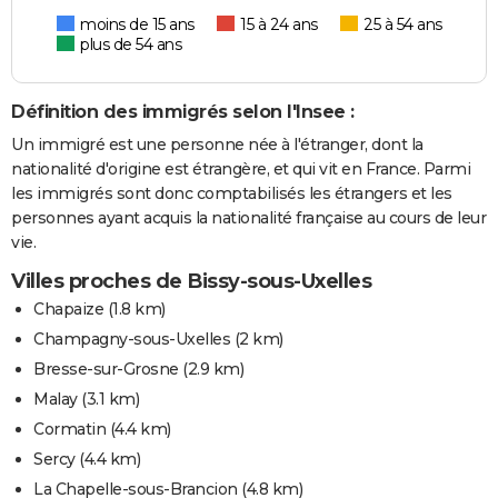
moins de 15 ans
15 à 24 ans
25 à 54 ans
plus de 54 ans
Définition des immigrés selon l'Insee :
Un immigré est une personne née à l'étranger, dont la
nationalité d'origine est étrangère, et qui vit en France. Parmi
les immigrés sont donc comptabilisés les étrangers et les
personnes ayant acquis la nationalité française au cours de leur
vie.
Villes proches de Bissy-sous-Uxelles
Chapaize
(1.8 km)
Champagny-sous-Uxelles
(2 km)
Bresse-sur-Grosne
(2.9 km)
Malay
(3.1 km)
Cormatin
(4.4 km)
Sercy
(4.4 km)
La Chapelle-sous-Brancion
(4.8 km)