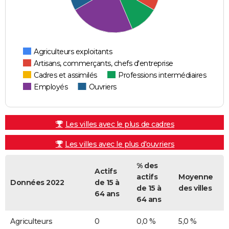
Agriculteurs exploitants
Artisans, commerçants, chefs d'entreprise
Cadres et assimilés
Professions intermédiaires
Employés
Ouvriers
Les villes avec le plus de cadres
Les villes avec le plus d'ouvriers
% des
Actifs
actifs
Moyenne
Données 2022
de 15 à
de 15 à
des villes
64 ans
64 ans
Agriculteurs
0
0,0 %
5,0 %