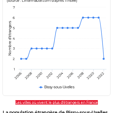
(source : Linternaute.com d'après l'Insee)
7
6
Nombre d'étrangers
5
4
3
2
1
2022
2014
2006
2008
2016
2018
2010
2020
2012
Bissy-sous-Uxelles
Les villes où vivent le plus d'étrangers en France
La population étrangère de Bissy-sous-Uxelles