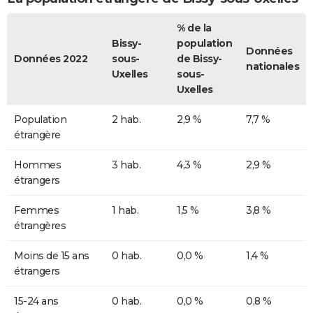
% de la
Bissy-
population
Données
Données 2022
sous-
de Bissy-
nationales
Uxelles
sous-
Uxelles
Population
2 hab.
2,9 %
7,7 %
étrangère
Hommes
3 hab.
4,3 %
2,9 %
étrangers
Femmes
1 hab.
1,5 %
3,8 %
étrangères
Moins de 15 ans
0 hab.
0,0 %
1,4 %
étrangers
15-24 ans
0 hab.
0,0 %
0,8 %