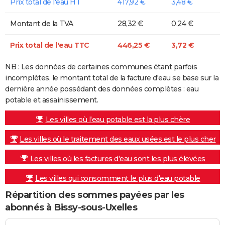
Prix total de l'eau HT
417,92 €
3,48 €
Montant de la TVA
28,32 €
0,24 €
Prix total de l'eau TTC
446,25 €
3,72 €
NB : Les données de certaines communes étant parfois
incomplètes, le montant total de la facture d'eau se base sur la
dernière année possédant des données complètes : eau
potable et assainissement.
Les villes où l'eau potable est la plus chère
Les villes où le traitement des eaux usées est le plus cher
Les villes où les factures d'eau sont les plus élevées
Les villes qui consomment le plus d'eau potable
Répartition des sommes payées par les
abonnés à Bissy-sous-Uxelles