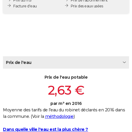
Prix du m3
Prix de l'abonnement
City break
Voyage de noces
Climat
Destinations
Voyage nature
Forum
+
Facture d'eau
Prix des eaux usées
PHOTO
GUIDES D'ACHAT
BONS PLANS
CARTE DE VOEUX
Carte Bonne année
Carte Pâques
Carte de Noël
Carte Saint-Valentin
Carte d'anniversaire
DICTIONNAIRE
Prix de l'eau
Biographies
Expressions
Dictionnaire
Citations
Proverbes
PROGRAMME TV
Prix de l'eau potable
COPAINS D'AVANT
2,63 €
Se connecter
Collèges
Universités
Service militaire
S'inscrire
Lycées
Primaires
Entreprises
Avis de recherche
AVIS DE DÉCÈS
FORUM
par m³ en 2016
Moyenne des tarifs de l'eau du robinet déclarés en 2016 dans
Lifestyle
Sport
Television
Cinema
Bricolage
Culture
Auto
Voyage
la commune. (Voir la
méthodologie
)
Dans quelle ville l'eau est la plus chère ?